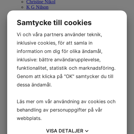
Christine Nikol
K G Nilson
Britta Noresten
Eva Olofsson
Samtycke till cookies
Ulla Ohlson
Emil Olsson
Vi och våra partners använder teknik,
Johan Palmborg
Sirje Papp
inklusive cookies, för att samla in
Johan Patricny
Ania Pauser
information om dig för olika ändamål,
Mikael Persbrandt
inklusive: bättre användarupplevelse,
Stefan MÅS Persson
Puppet Daniel Blomqvist
funktionalitet, statistik och marknadsföring.
Madeleine Pyk
Genom att klicka på "OK" samtycker du till
Paul Quant
Arthur Ragnarsson
dessa ändamål.
Peter Reuterberg
Carl Fredrik Reuterswärd
Lisa Rinnevuo
Läs mer om vår användning av cookies och
Orion Righard
behandling av personuppgifter på vår
Roger Risberg
James Rizzi
webbplats.
Pedro Rodriguez Garrido
Anna Rosenbäck
VISA
DETALJER
Vivianne E Rosqvist