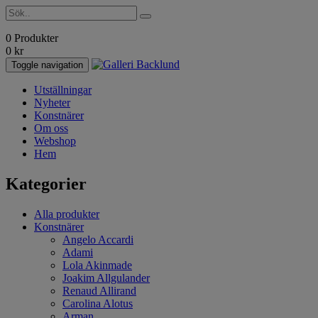
0 Produkter
0
kr
Toggle navigation
Utställningar
Nyheter
Konstnärer
Om oss
Webshop
Hem
Kategorier
Alla produkter
Konstnärer
Angelo Accardi
Adami
Lola Akinmade
Joakim Allgulander
Renaud Allirand
Carolina Alotus
Arman