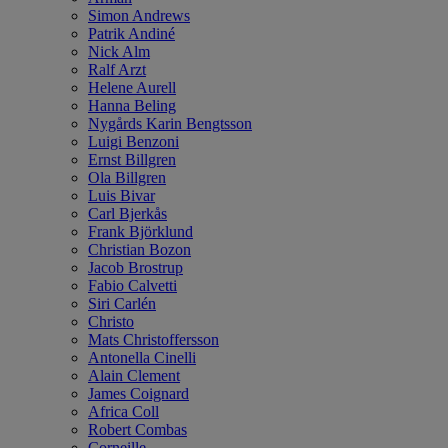
Simon Andrews
Patrik Andiné
Nick Alm
Ralf Arzt
Helene Aurell
Hanna Beling
Nygårds Karin Bengtsson
Luigi Benzoni
Ernst Billgren
Ola Billgren
Luis Bivar
Carl Bjerkås
Frank Björklund
Christian Bozon
Jacob Brostrup
Fabio Calvetti
Siri Carlén
Christo
Mats Christoffersson
Antonella Cinelli
Alain Clement
James Coignard
Africa Coll
Robert Combas
Corneille