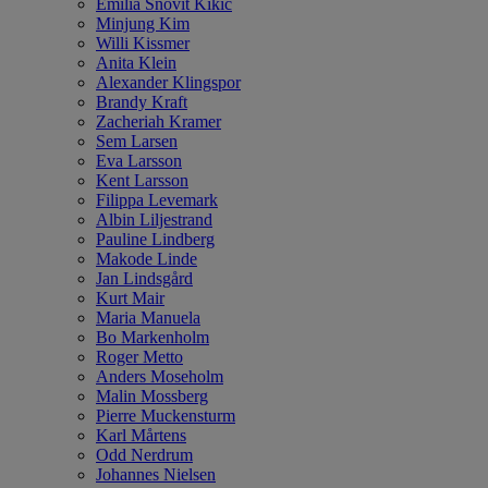
Emilia Snövit Kikic
Minjung Kim
Willi Kissmer
Anita Klein
Alexander Klingspor
Brandy Kraft
Zacheriah Kramer
Sem Larsen
Eva Larsson
Kent Larsson
Filippa Levemark
Albin Liljestrand
Pauline Lindberg
Makode Linde
Jan Lindsgård
Kurt Mair
Maria Manuela
Bo Markenholm
Roger Metto
Anders Moseholm
Malin Mossberg
Pierre Muckensturm
Karl Mårtens
Odd Nerdrum
Johannes Nielsen