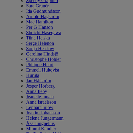
Speedy Graphito
Sara Granér
Ida Gudmundsson
Arnold Hagström
Mac Hamilton
Per G Hanson
Shoichi Hasegawa
Tiina Heiska
Serge Helenon
Sonja Hesslow
Carolina Hindsjö
Christophe Hohler
Philippe Huart
Emmeli Hultqvist
Hurula
Jan Håfström
Jesper Hörberg
Anna Ileby
Jeanette Innala
Anna Israelsson
Lennart Jirlow
Joakim Johansson
Helena Jungermann
Åsa Jungnelius
Mimmi Kandler