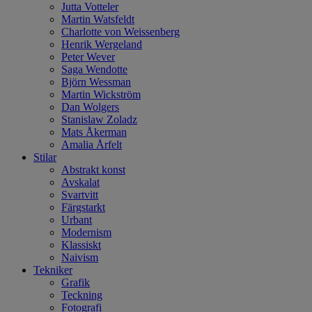
Jutta Votteler
Martin Watsfeldt
Charlotte von Weissenberg
Henrik Wergeland
Peter Wever
Saga Wendotte
Björn Wessman
Martin Wickström
Dan Wolgers
Stanislaw Zoladz
Mats Åkerman
Amalia Årfelt
Stilar
Abstrakt konst
Avskalat
Svartvitt
Färgstarkt
Urbant
Modernism
Klassiskt
Naivism
Tekniker
Grafik
Teckning
Fotografi