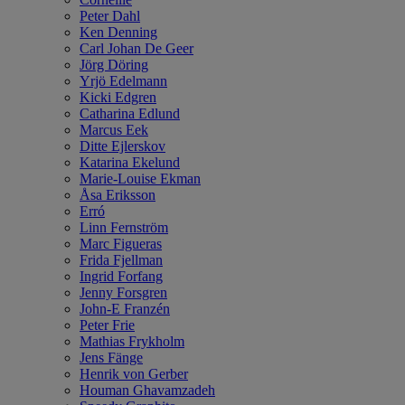
Peter Dahl
Ken Denning
Carl Johan De Geer
Jörg Döring
Yrjö Edelmann
Kicki Edgren
Catharina Edlund
Marcus Eek
Ditte Ejlerskov
Katarina Ekelund
Marie-Louise Ekman
Åsa Eriksson
Erró
Linn Fernström
Marc Figueras
Frida Fjellman
Ingrid Forfang
Jenny Forsgren
John-E Franzén
Peter Frie
Mathias Frykholm
Jens Fänge
Henrik von Gerber
Houman Ghavamzadeh