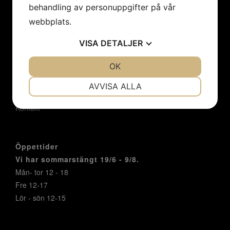
Konstnärer
behandling av personuppgifter på vår
Utställningar
webbplats.
Konstföreningar/Företag
VISA
DETALJER
Inbjudan
Integritetspolicy
JA
NEJ
OK
JA
NEJ
Cookies
NÖDVÄNDIG
INSTÄLLNINGAR
Om oss
AVVISA ALLA
Nyheter
JA
NEJ
JA
NEJ
Kontakt
MARKNADSFÖRING
STATISTIK
Öppettider
Vi har sommarstängt 19/6 - 9/8.
Mån- tor 12 - 18
Fre 12-17
Lör - sön 12-15