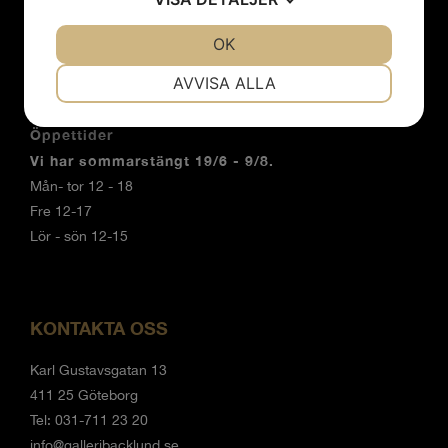
Om oss
Nyheter
JA
NEJ
OK
JA
NEJ
Kontakt
NÖDVÄNDIG
INSTÄLLNINGAR
AVVISA ALLA
JA
NEJ
JA
NEJ
Öppettider
MARKNADSFÖRING
STATISTIK
Vi har sommarstängt 19/6 - 9/8.
Mån- tor 12 - 18
Fre 12-17
Lör - sön 12-15
KONTAKTA OSS
Karl Gustavsgatan 13
411 25 Göteborg
Tel: 031-711 23 20
info@galleribacklund.se