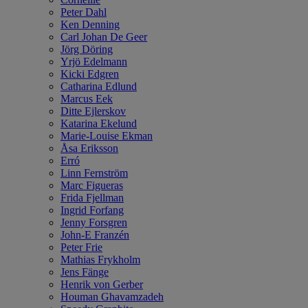
Peter Dahl
Ken Denning
Carl Johan De Geer
Jörg Döring
Yrjö Edelmann
Kicki Edgren
Catharina Edlund
Marcus Eek
Ditte Ejlerskov
Katarina Ekelund
Marie-Louise Ekman
Åsa Eriksson
Erró
Linn Fernström
Marc Figueras
Frida Fjellman
Ingrid Forfang
Jenny Forsgren
John-E Franzén
Peter Frie
Mathias Frykholm
Jens Fänge
Henrik von Gerber
Houman Ghavamzadeh