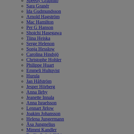
Speedy Graphito
Sara Granér
Ida Gudmundsson
Arnold Hagström
Mac Hamilton
Per G Hanson
Shoichi Hasegawa
Tiina Heiska
Serge Helenon
Sonja Hesslow
Carolina Hindsjö
Christophe Hohler
Philippe Huart
Emmeli Hultqvist
Hurula
Jan Håfström
Jesper Hörberg
Anna Ileby
Jeanette Innala
Anna Israelsson
Lennart Jirlow
Joakim Johansson
Helena Jungermann
Åsa Jungnelius
Mimmi Kandler