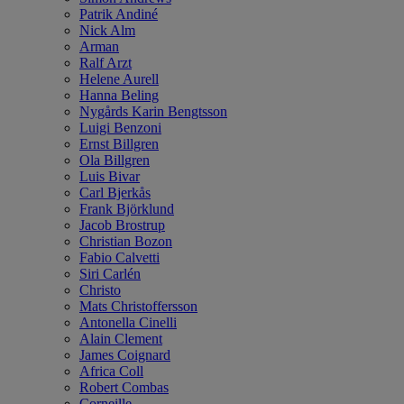
Patrik Andiné
Nick Alm
Arman
Ralf Arzt
Helene Aurell
Hanna Beling
Nygårds Karin Bengtsson
Luigi Benzoni
Ernst Billgren
Ola Billgren
Luis Bivar
Carl Bjerkås
Frank Björklund
Jacob Brostrup
Christian Bozon
Fabio Calvetti
Siri Carlén
Christo
Mats Christoffersson
Antonella Cinelli
Alain Clement
James Coignard
Africa Coll
Robert Combas
Corneille