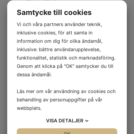
Christine Nikol
K G Nilson
Samtycke till cookies
Britta Noresten
Eva Olofsson
Ulla Ohlson
Vi och våra partners använder teknik,
Emil Olsson
inklusive cookies, för att samla in
Johan Palmborg
Sirje Papp
information om dig för olika ändamål,
Johan Patricny
inklusive: bättre användarupplevelse,
Ania Pauser
Mikael Persbrandt
funktionalitet, statistik och marknadsföring.
Stefan MÅS Persson
Genom att klicka på "OK" samtycker du till
Puppet Daniel Blomqvist
Madeleine Pyk
dessa ändamål.
Paul Quant
Arthur Ragnarsson
Peter Reuterberg
Läs mer om vår användning av cookies och
Carl Fredrik Reuterswärd
Lisa Rinnevuo
behandling av personuppgifter på vår
Orion Righard
webbplats.
Roger Risberg
James Rizzi
VISA
DETALJER
Pedro Rodriguez Garrido
Anna Rosenbäck
Vivianne E Rosqvist
JA
NEJ
OK
JA
NEJ