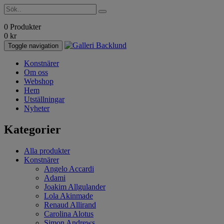
0 Produkter
0
kr
Toggle navigation
Konstnärer
Om oss
Webshop
Hem
Utställningar
Nyheter
Kategorier
Alla produkter
Konstnärer
Angelo Accardi
Adami
Joakim Allgulander
Lola Akinmade
Renaud Allirand
Carolina Alotus
Simon Andrews