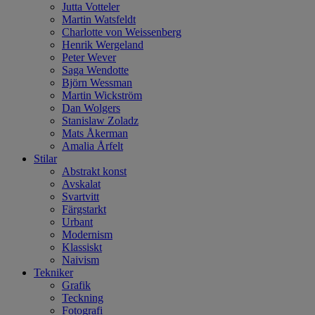
Jutta Votteler
Martin Watsfeldt
Charlotte von Weissenberg
Henrik Wergeland
Peter Wever
Saga Wendotte
Björn Wessman
Martin Wickström
Dan Wolgers
Stanislaw Zoladz
Mats Åkerman
Amalia Årfelt
Stilar
Abstrakt konst
Avskalat
Svartvitt
Färgstarkt
Urbant
Modernism
Klassiskt
Naivism
Tekniker
Grafik
Teckning
Fotografi