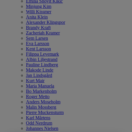
Emilia Snövit Kikic
Minjung Kim
Willi Kissmer
Anita Klein
Alexander Klingspor
Brandy Kraft
Zacheriah Kramer
Sem Larsen
Eva Larsson
Kent Larsson
Filippa Levemark
Albin Liljestrand
Pauline Lindberg
Makode Linde
Jan Lindsgård
Kurt Mair
Maria Manuela
Bo Markenholm
Roger Metto
Anders Moseholm
Malin Mossberg
Pierre Muckensturm
Karl Mårtens
Odd Nerdrum
Johannes Nielsen