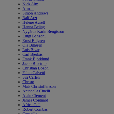
Nick Alm
Arman
Simon Andrews
Ralf Arzt
Helene Aurell
Hanna Beling
Nygårds Karin Bengtsson
Luigi Benzoni
Ernst Billgren
Ola Billgren
Luis Bivar
Carl Bjerkås
Frank Björklund
Jacob Brostrup
Christian Bozon
Fabio Calvetti
Siri Carlén
Christo
Mats Christoffersson
Antonella Cinelli
Alain Clement
James Coignard
Africa Coll
Robert Combas
Corneille