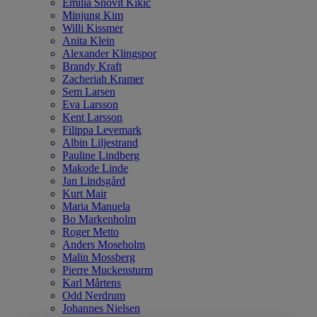
Emilia Snövit Kikic
Minjung Kim
Willi Kissmer
Anita Klein
Alexander Klingspor
Brandy Kraft
Zacheriah Kramer
Sem Larsen
Eva Larsson
Kent Larsson
Filippa Levemark
Albin Liljestrand
Pauline Lindberg
Makode Linde
Jan Lindsgård
Kurt Mair
Maria Manuela
Bo Markenholm
Roger Metto
Anders Moseholm
Malin Mossberg
Pierre Muckensturm
Karl Mårtens
Odd Nerdrum
Johannes Nielsen