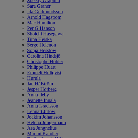
Speedy Graphito
Sara Granér
Ida Gudmundsson
Arnold Hagström
Mac Hamilton
Per G Hanson
Shoichi Hasegawa
Tiina Heiska
Serge Helenon
Sonja Hesslow
Carolina Hindsjö
Christophe Hohler
Philippe Huart
Emmeli Hultqvist
Hurula
Jan Håfström
Jesper Hörberg
Anna Ileby
Jeanette Innala
Anna Israelsson
Lennart Jirlow
Joakim Johansson
Helena Jungermann
Åsa Jungnelius
Mimmi Kandler