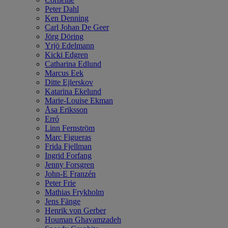
Peter Dahl
Ken Denning
Carl Johan De Geer
Jörg Döring
Yrjö Edelmann
Kicki Edgren
Catharina Edlund
Marcus Eek
Ditte Ejlerskov
Katarina Ekelund
Marie-Louise Ekman
Åsa Eriksson
Erró
Linn Fernström
Marc Figueras
Frida Fjellman
Ingrid Forfang
Jenny Forsgren
John-E Franzén
Peter Frie
Mathias Frykholm
Jens Fänge
Henrik von Gerber
Houman Ghavamzadeh