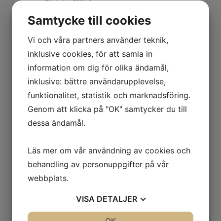
Christine Nikol
K G Nilson
Samtycke till cookies
Britta Noresten
Eva Olofsson
Ulla Ohlson
Vi och våra partners använder teknik,
Emil Olsson
inklusive cookies, för att samla in
Johan Palmborg
Sirje Papp
information om dig för olika ändamål,
Johan Patricny
inklusive: bättre användarupplevelse,
Ania Pauser
Mikael Persbrandt
funktionalitet, statistik och marknadsföring.
Stefan MÅS Persson
Genom att klicka på "OK" samtycker du till
Puppet Daniel Blomqvist
Madeleine Pyk
dessa ändamål.
Paul Quant
Arthur Ragnarsson
Peter Reuterberg
Läs mer om vår användning av cookies och
Carl Fredrik Reuterswärd
Lisa Rinnevuo
behandling av personuppgifter på vår
Orion Righard
webbplats.
Roger Risberg
James Rizzi
VISA
DETALJER
Pedro Rodriguez Garrido
Anna Rosenbäck
Vivianne E Rosqvist
JA
NEJ
OK
JA
NEJ