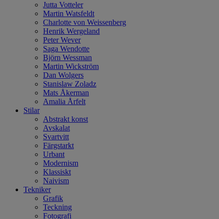
Jutta Votteler
Martin Watsfeldt
Charlotte von Weissenberg
Henrik Wergeland
Peter Wever
Saga Wendotte
Björn Wessman
Martin Wickström
Dan Wolgers
Stanislaw Zoladz
Mats Åkerman
Amalia Årfelt
Stilar
Abstrakt konst
Avskalat
Svartvitt
Färgstarkt
Urbant
Modernism
Klassiskt
Naivism
Tekniker
Grafik
Teckning
Fotografi