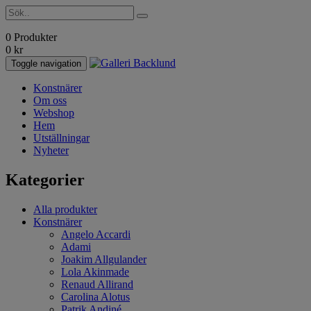
0 Produkter
0
kr
Toggle navigation
Konstnärer
Om oss
Webshop
Hem
Utställningar
Nyheter
Kategorier
Alla produkter
Konstnärer
Angelo Accardi
Adami
Joakim Allgulander
Lola Akinmade
Renaud Allirand
Carolina Alotus
Patrik Andiné