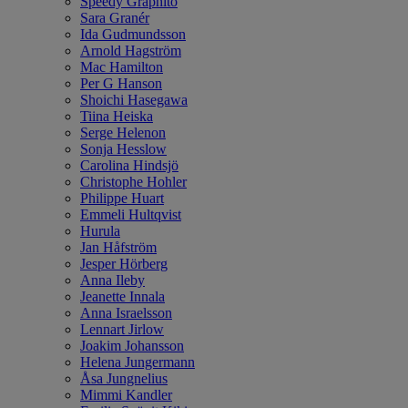
Speedy Graphito
Sara Granér
Ida Gudmundsson
Arnold Hagström
Mac Hamilton
Per G Hanson
Shoichi Hasegawa
Tiina Heiska
Serge Helenon
Sonja Hesslow
Carolina Hindsjö
Christophe Hohler
Philippe Huart
Emmeli Hultqvist
Hurula
Jan Håfström
Jesper Hörberg
Anna Ileby
Jeanette Innala
Anna Israelsson
Lennart Jirlow
Joakim Johansson
Helena Jungermann
Åsa Jungnelius
Mimmi Kandler