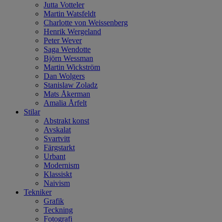
Jutta Votteler
Martin Watsfeldt
Charlotte von Weissenberg
Henrik Wergeland
Peter Wever
Saga Wendotte
Björn Wessman
Martin Wickström
Dan Wolgers
Stanislaw Zoladz
Mats Åkerman
Amalia Årfelt
Stilar
Abstrakt konst
Avskalat
Svartvitt
Färgstarkt
Urbant
Modernism
Klassiskt
Naivism
Tekniker
Grafik
Teckning
Fotografi