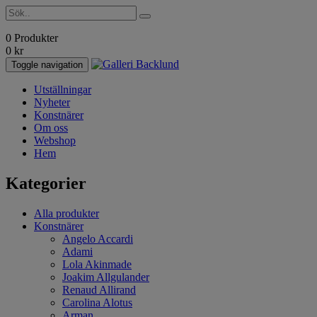
0 Produkter
0
kr
Toggle navigation
Utställningar
Nyheter
Konstnärer
Om oss
Webshop
Hem
Kategorier
Alla produkter
Konstnärer
Angelo Accardi
Adami
Lola Akinmade
Joakim Allgulander
Renaud Allirand
Carolina Alotus
Arman