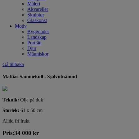
Måleri
Akvareller
Skulptur
Glaskonst
Motiv
Byggnader
Landskap
Porträtt
Djur
Människor
Gå tillbaka
Mattias Sammekull - Självutnämnd
Teknik:
Olja på duk
Storlek:
61 x 50 cm
Alltid fri frakt
Pris:
34 000
kr