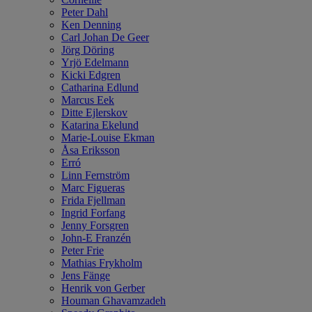
Peter Dahl
Ken Denning
Carl Johan De Geer
Jörg Döring
Yrjö Edelmann
Kicki Edgren
Catharina Edlund
Marcus Eek
Ditte Ejlerskov
Katarina Ekelund
Marie-Louise Ekman
Åsa Eriksson
Erró
Linn Fernström
Marc Figueras
Frida Fjellman
Ingrid Forfang
Jenny Forsgren
John-E Franzén
Peter Frie
Mathias Frykholm
Jens Fänge
Henrik von Gerber
Houman Ghavamzadeh