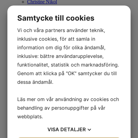
Christine Nikol
K G Nilson
Britta Noresten
Samtycke till cookies
Eva Olofsson
Ulla Ohlson
Emil Olsson
Vi och våra partners använder teknik,
Johan Palmborg
inklusive cookies, för att samla in
Sirje Papp
Johan Patricny
information om dig för olika ändamål,
Ania Pauser
inklusive: bättre användarupplevelse,
Mikael Persbrandt
Stefan MÅS Persson
funktionalitet, statistik och marknadsföring.
Puppet Daniel Blomqvist
Genom att klicka på "OK" samtycker du till
Madeleine Pyk
Paul Quant
dessa ändamål.
Arthur Ragnarsson
Peter Reuterberg
Carl Fredrik Reuterswärd
Läs mer om vår användning av cookies och
Lisa Rinnevuo
Orion Righard
behandling av personuppgifter på vår
Roger Risberg
webbplats.
James Rizzi
Pedro Rodriguez Garrido
VISA
DETALJER
Anna Rosenbäck
Vivianne E Rosqvist