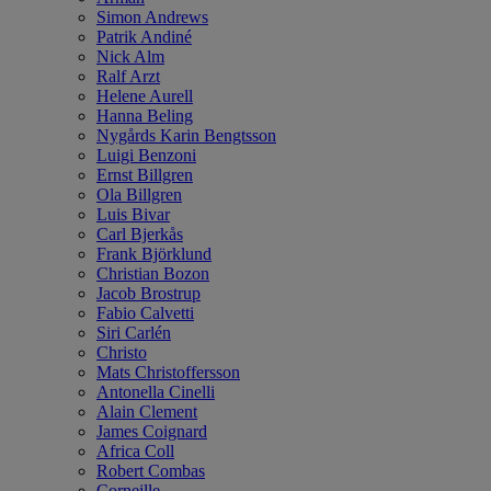
Simon Andrews
Patrik Andiné
Nick Alm
Ralf Arzt
Helene Aurell
Hanna Beling
Nygårds Karin Bengtsson
Luigi Benzoni
Ernst Billgren
Ola Billgren
Luis Bivar
Carl Bjerkås
Frank Björklund
Christian Bozon
Jacob Brostrup
Fabio Calvetti
Siri Carlén
Christo
Mats Christoffersson
Antonella Cinelli
Alain Clement
James Coignard
Africa Coll
Robert Combas
Corneille