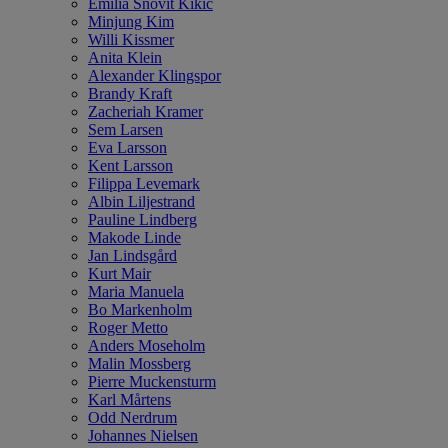
Emilia Snövit Kikic
Minjung Kim
Willi Kissmer
Anita Klein
Alexander Klingspor
Brandy Kraft
Zacheriah Kramer
Sem Larsen
Eva Larsson
Kent Larsson
Filippa Levemark
Albin Liljestrand
Pauline Lindberg
Makode Linde
Jan Lindsgård
Kurt Mair
Maria Manuela
Bo Markenholm
Roger Metto
Anders Moseholm
Malin Mossberg
Pierre Muckensturm
Karl Mårtens
Odd Nerdrum
Johannes Nielsen