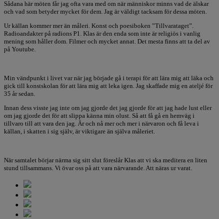
Sådana här möten får jag ofta vara med om när människor minns vad de älskar
och vad som betyder mycket för dem. Jag är väldigt tacksam för dessa möten.
Ur källan kommer mer än måleri. Konst och poesiboken ”Tillvarataget”.
Radioandakter på radions P1. Klas är den enda som inte är religiös i vanlig
mening som håller dom. Filmer och mycket annat. Det mesta finns att ta del av
på Youtube.
Min vändpunkt i livet var när jag började gå i terapi för att lära mig att läka och
gick till konstskolan för att lära mig att leka igen. Jag skaffade mig en ateljé för
35 år sedan.
Innan dess visste jag inte om jag gjorde det jag gjorde för att jag hade lust eller
om jag gjorde det för att slippa känna min olust. Så att få gå en hemväg i
tillvaro till att vara den jag. Är och nå mer och mer i närvaron och få leva i
källan, i skatten i sig själv, är viktigare än själva måleriet.
När samtalet börjar närma sig sitt slut föreslår Klas att vi ska meditera en liten
stund tillsammans. Vi övar oss på att vara närvarande. Att näras ur varat.