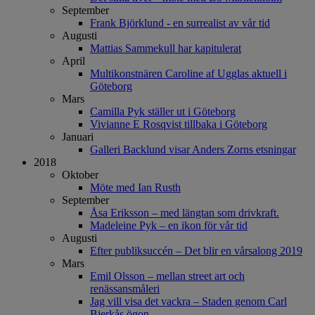
September
Frank Björklund - en surrealist av vår tid
Augusti
Mattias Sammekull har kapitulerat
April
Multikonstnären Caroline af Ugglas aktuell i
Göteborg
Mars
Camilla Pyk ställer ut i Göteborg
Vivianne E Rosqvist tillbaka i Göteborg
Januari
Galleri Backlund visar Anders Zorns etsningar
2018
Oktober
Möte med Ian Rusth
September
Åsa Eriksson – med längtan som drivkraft.
Madeleine Pyk – en ikon för vår tid
Augusti
Efter publiksuccén – Det blir en vårsalong 2019
Mars
Emil Olsson – mellan street art och
renässansmåleri
Jag vill visa det vackra – Staden genom Carl
Bjerkås ögon.