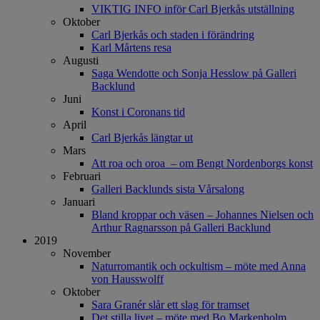
VIKTIG INFO inför Carl Bjerkås utställning
Oktober
Carl Bjerkås och staden i förändring
Karl Mårtens resa
Augusti
Saga Wendotte och Sonja Hesslow på Galleri
Backlund
Juni
Konst i Coronans tid
April
Carl Bjerkås längtar ut
Mars
Att roa och oroa – om Bengt Nordenborgs konst
Februari
Galleri Backlunds sista Vårsalong
Januari
Bland kroppar och väsen – Johannes Nielsen och
Arthur Ragnarsson på Galleri Backlund
2019
November
Naturromantik och ockultism – möte med Anna
von Hausswolff
Oktober
Sara Granér slår ett slag för tramset
Det stilla livet – möte med Bo Markenholm