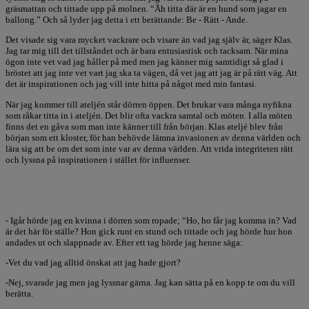
gräsmattan och tittade upp på molnen. “Åh titta där är en hund som jagar en
ballong.” Och så lyder jag detta i ett berättande: Be - Rätt - Ande.
Det visade sig vara mycket vackrare och visare än vad jag själv är, säger Klas.
Jag tar mig till det tillståndet och är bara entusiastisk och tacksam. När mina
ögon inte vet vad jag håller på med men jag känner mig samtidigt så glad i
bröstet att jag inte vet vart jag ska ta vägen, då vet jag att jag är på rätt väg. Att
det är inspirationen och jag vill inte hitta på något med min fantasi.
När jag kommer till ateljén står dörren öppen. Det brukar vara många nyfikna
som råkar titta in i ateljén. Det blir ofta vackra samtal och möten. I alla möten
finns det en gåva som man inte känner till från början. Klas ateljé blev från
början som ett kloster, för han behövde lämna invasionen av denna världen och
lära sig att be om det som inte var av denna världen. Att vrida integriteten rätt
och lyssna på inspirationen i stället för influenser.
- Igår hörde jag en kvinna i dörren som ropade; “Ho, ho får jag komma in? Vad
är det här för ställe? Hon gick runt en stund och tittade och jag hörde hur hon
andades ut och slappnade av. Efter ett tag hörde jag henne säga:
-Vet du vad jag alltid önskat att jag hade gjort?
-Nej, svarade jag men jag lyssnar gärna. Jag kan sätta på en kopp te om du vill
berätta.