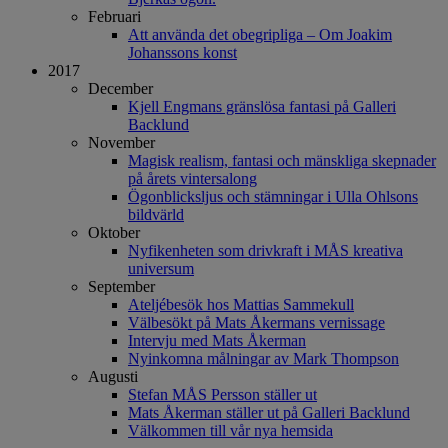
Februari
Att använda det obegripliga – Om Joakim
Johanssons konst
2017
December
Kjell Engmans gränslösa fantasi på Galleri
Backlund
November
Magisk realism, fantasi och mänskliga skepnader
på årets vintersalong
Ögonblicksljus och stämningar i Ulla Ohlsons
bildvärld
Oktober
Nyfikenheten som drivkraft i MÅS kreativa
universum
September
Ateljébesök hos Mattias Sammekull
Välbesökt på Mats Åkermans vernissage
Intervju med Mats Åkerman
Nyinkomna målningar av Mark Thompson
Augusti
Stefan MÅS Persson ställer ut
Mats Åkerman ställer ut på Galleri Backlund
Välkommen till vår nya hemsida