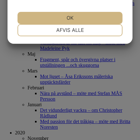
Bland blommor och byggnader – Om Ian Rusth
September
Bland klippor, hav och fjäll – möte med
OK
konstnären Ulla Ohlson
Mats Åkerman – Träffpunkter i den Svagiska
NØDVENDIGE
PRÆFERENCER
AFVIS ALLE
Unionen
Augusti
Verkligheten är för tuff för mig – möte med
Madeleine Pyk
MARKETING
STATISTIK
Maj
Fragment, spår och övergivna platser i
utställningen ...och skuggorna
Mars
Mot ljuset – Åsa Erikssons måleriska
upptäcktsfärder
Februari
Nära på avstånd – möte med Stefan MÅS
Persson
Januari
Det vidunderligt vackra – om Christopher
Rådlund
Med passion för det tråkiga – möte med Britta
Noresten
2020
November