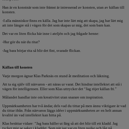
Han är en konstnär som inte främst är intresserad av konsten, utan av källan till
konsten.
-I alla människor finns en källa. Jag har inte lärt mig att skapa, jag har lärt mig
att inte längre stå i vägen för det som skapas ur mig, det som barn kan.
Det var en liten flicka här inne i ateljén och jag frågade henne:
-Hur gör du när du ritar?
-Jag bara börjar rita så blir det fint, svarade flickan.
Källan till konsten
Varje morgon ägnar Klas Parknäs en stund åt meditation och läkning.
Att ta sig själv till närvaron - att näras ur varat. Det hindrar intellektet att stå i
vägen för intelligensen. Eller som Klas uttrycker det “Jag röjer källan fri.”
Målandet handlar inte om kreativitet utan snarare om inspiration.
Uppmärksamheten har två ändar, dels vad du tittar på men ännu viktigare är vad
du tittar ifrån. Från närvaron läggs idéer i uppmärksamheten av en helt annan
kvalité än vad intellektet kan hitta på.
Klas berättar vidare: “Jag bara häller ut färg så att det blir till ett kladd. Jag
tycker mig se saker i kladdet. Som när jag var en liten pojke och låg på