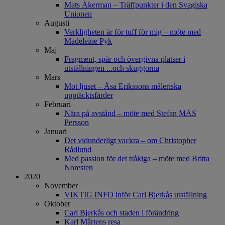
Mats Åkerman – Träffpunkter i den Svagiska
Unionen
Augusti
Verkligheten är för tuff för mig – möte med
Madeleine Pyk
Maj
Fragment, spår och övergivna platser i
utställningen ...och skuggorna
Mars
Mot ljuset – Åsa Erikssons måleriska
upptäcktsfärder
Februari
Nära på avstånd – möte med Stefan MÅS
Persson
Januari
Det vidunderligt vackra – om Christopher
Rådlund
Med passion för det tråkiga – möte med Britta
Noresten
2020
November
VIKTIG INFO inför Carl Bjerkås utställning
Oktober
Carl Bjerkås och staden i förändring
Karl Mårtens resa