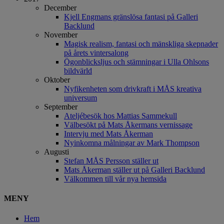
December
Kjell Engmans gränslösa fantasi på Galleri
Backlund
November
Magisk realism, fantasi och mänskliga skepnader
på årets vintersalong
Ögonblicksljus och stämningar i Ulla Ohlsons
bildvärld
Oktober
Nyfikenheten som drivkraft i MÅS kreativa
universum
September
Ateljébesök hos Mattias Sammekull
Välbesökt på Mats Åkermans vernissage
Intervju med Mats Åkerman
Nyinkomna målningar av Mark Thompson
Augusti
Stefan MÅS Persson ställer ut
Mats Åkerman ställer ut på Galleri Backlund
Välkommen till vår nya hemsida
MENY
Hem