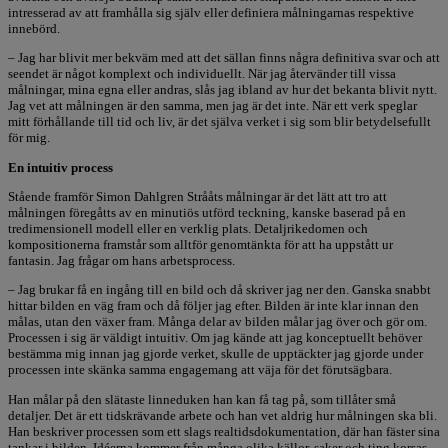
intresserad av att framhålla sig själv eller definiera målningarnas respektive
innebörd.
– Jag har blivit mer bekväm med att det sällan finns några definitiva svar och att
seendet är något komplext och individuellt. När jag återvänder till vissa
målningar, mina egna eller andras, slås jag ibland av hur det bekanta blivit nytt.
Jag vet att målningen är den samma, men jag är det inte. När ett verk speglar
mitt förhållande till tid och liv, är det själva verket i sig som blir betydelsefullt
för mig.
En intuitiv process
Stående framför Simon Dahlgren Strååts målningar är det lätt att tro att
målningen föregåtts av en minutiös utförd teckning, kanske baserad på en
tredimensionell modell eller en verklig plats. Detaljrikedomen och
kompositionerna framstår som alltför genomtänkta för att ha uppstått ur
fantasin. Jag frågar om hans arbetsprocess.
– Jag brukar få en ingång till en bild och då skriver jag ner den. Ganska snabbt
hittar bilden en väg fram och då följer jag efter. Bilden är inte klar innan den
målas, utan den växer fram. Många delar av bilden målar jag över och gör om.
Processen i sig är väldigt intuitiv. Om jag kände att jag konceptuellt behöver
bestämma mig innan jag gjorde verket, skulle de upptäckter jag gjorde under
processen inte skänka samma engagemang att väja för det förutsägbara.
Han målar på den slätaste linneduken han kan få tag på, som tillåter små
detaljer. Det är ett tidskrävande arbete och han vet aldrig hur målningen ska bli.
Han beskriver processen som ett slags realtidsdokumentation, där han fäster sina
tankar i bilden. Idéerna kommer från många olika källor, saker och ting korsas