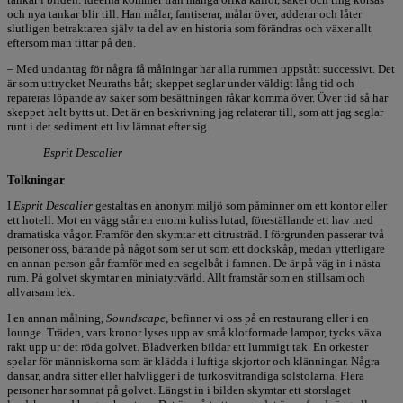
och nya tankar blir till. Han målar, fantiserar, målar över, adderar och låter
slutligen betraktaren själv ta del av en historia som förändras och växer allt
eftersom man tittar på den.
– Med undantag för några få målningar har alla rummen uppstått successivt. Det
är som uttrycket Neuraths båt; skeppet seglar under väldigt lång tid och
repareras löpande av saker som besättningen råkar komma över. Över tid så har
skeppet helt bytts ut. Det är en beskrivning jag relaterar till, som att jag seglar
runt i det sediment ett liv lämnat efter sig.
Esprit Descalier
Tolkningar
I
Esprit Descalier
gestaltas en anonym miljö som påminner om ett kontor eller
ett hotell. Mot en vägg står en enorm kuliss lutad, föreställande ett hav med
dramatiska vågor. Framför den skymtar ett citrusträd. I förgrunden passerar två
personer oss, bärande på något som ser ut som ett dockskåp, medan ytterligare
en annan person går framför med en segelbåt i famnen. De är på väg in i nästa
rum. På golvet skymtar en miniatyrvärld. Allt framstår som en stillsam och
allvarsam lek.
I en annan målning,
Soundscape
, befinner vi oss på en restaurang eller i en
lounge. Träden, vars kronor lyses upp av små klotformade lampor, tycks växa
rakt upp ur det röda golvet. Bladverken bildar ett lummigt tak. En orkester
spelar för människorna som är klädda i luftiga skjortor och klänningar. Några
dansar, andra sitter eller halvligger i de turkosvitrandiga solstolarna. Flera
personer har somnat på golvet. Längst in i bilden skymtar ett storslaget