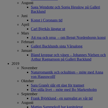
Augusti
Saga Wendotte och Sonja Hesslow på Galleri
Backlund
Juni
Konst i Coronans tid
April
Carl Bjerkås längtar ut
Mars
Att roa och oroa – om Bengt Nordenborgs konst
Februari
Galleri Backlunds sista Vårsalong
Januari
Bland kroppar och väsen – Johannes Nielsen och
Arthur Ragnarsson på Galleri Backlund
2019
November
Naturromantik och ockultism – möte med Anna
von Hausswolff
Oktober
Sara Granér slår ett slag för tramset
Det stilla livet – möte med Bo Markenholm
September
Frank Björklund - en surrealist av vår tid
Augusti
Mattias Sammekull har kapitulerat