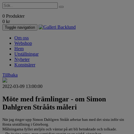
0 Produkter
0
kr
Toggle navigation
Om oss
Webshop
Hem
Utställningar
Nyheter
Konstnärer
Tillbaka
2022-03-09 13:00:00
Möte med främlingar - om Simon
Dahlgren Strååts måleri
När jag ringer upp Simon Dahlgren Strååt arbetar han med det sista inför sin
första utställning i Göteborg.
Målningarna fyller ateljén och väntar på att bli betraktade och tolkade.
– De är sina egna, men samtidigt utsnitt ur en värld, säger han