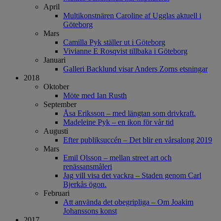
April
Multikonstnären Caroline af Ugglas aktuell i
Göteborg
Mars
Camilla Pyk ställer ut i Göteborg
Vivianne E Rosqvist tillbaka i Göteborg
Januari
Galleri Backlund visar Anders Zorns etsningar
2018
Oktober
Möte med Ian Rusth
September
Åsa Eriksson – med längtan som drivkraft.
Madeleine Pyk – en ikon för vår tid
Augusti
Efter publiksuccén – Det blir en vårsalong 2019
Mars
Emil Olsson – mellan street art och
renässansmåleri
Jag vill visa det vackra – Staden genom Carl
Bjerkås ögon.
Februari
Att använda det obegripliga – Om Joakim
Johanssons konst
2017