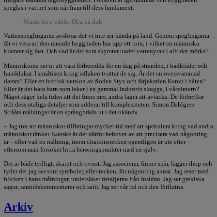
speglas i vattnet som når fram till dess fundament.
Music for a while. Olja på duk
Vattenspeglingarna avslöjar det vi inte ser hända på land. Genom speglingarna
får vi veta att den murade byggnaden bär upp ett torn, i vilket en människa
klamrar sig fast. Och vad är det som skymtar under vattenytan i allt det mörka?
Människorna ser ut att vara förberedda för en dag på stranden, i badkläder och
handdukar. I smältisen kring isflaken tvättar de sig. Är det en översvämmad
damm? Eller en brittisk version av floden Styx och färjekarlen Karon i båten?
Eller är det bara barn som leker i en gammal industris skugga, i vårvintern?
Något säger hela tiden att det finns mer, andra lager att avtäcka. De förbryllar
och dess otaliga detaljer som adderar till komplexiteten. Simon Dahlgren
Strååts målningar är en språngbräda ut i det okända.
– Jag tror att människor tillbringar mycket tid med att spekulera kring vad andra
människor tänker. Kanske är det därför behovet av att precisera vad någonting
är – eller vad en målning, inom citationstecken egentligen är ute efter –
eftersom man försöker hitta beröringspunkter med en själv.
Det är både tydligt, skarpt och ovisst. Jag associerar, finner spår, lägger ihop och
tyder det jag ser som symboler, eller tecken, för någonting annat. Jag reser med
blicken i hans målningar, undersöker detaljerna från insidan. Jag ser grekiska
sagor, samtidskommentarer och satir. Jag ser vår tid och den förflutna.
Arkiv