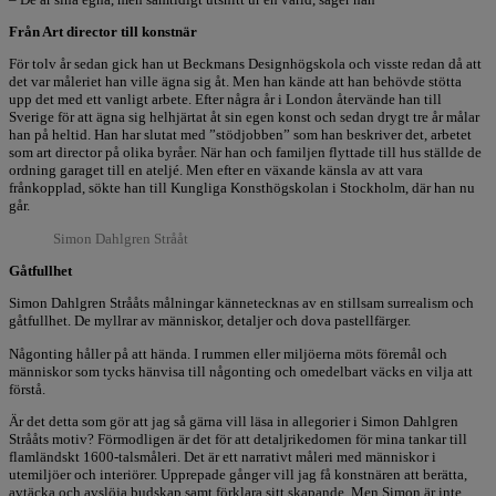
Från Art director till konstnär
För tolv år sedan gick han ut Beckmans Designhögskola och visste redan då att
det var måleriet han ville ägna sig åt. Men han kände att han behövde stötta
upp det med ett vanligt arbete. Efter några år i London återvände han till
Sverige för att ägna sig helhjärtat åt sin egen konst och sedan drygt tre år målar
han på heltid. Han har slutat med ”stödjobben” som han beskriver det, arbetet
som art director på olika byråer. När han och familjen flyttade till hus ställde de
ordning garaget till en ateljé. Men efter en växande känsla av att vara
frånkopplad, sökte han till Kungliga Konsthögskolan i Stockholm, där han nu
går.
Simon Dahlgren Strååt
Gåtfullhet
Simon Dahlgren Strååts målningar kännetecknas av en stillsam surrealism och
gåtfullhet. De myllrar av människor, detaljer och dova pastellfärger.
Någonting håller på att hända. I rummen eller miljöerna möts föremål och
människor som tycks hänvisa till någonting och omedelbart väcks en vilja att
förstå.
Är det detta som gör att jag så gärna vill läsa in allegorier i Simon Dahlgren
Strååts motiv? Förmodligen är det för att detaljrikedomen för mina tankar till
flamländskt 1600-talsmåleri. Det är ett narrativt måleri med människor i
utemiljöer och interiörer. Upprepade gånger vill jag få konstnären att berätta,
avtäcka och avslöja budskap samt förklara sitt skapande. Men Simon är inte