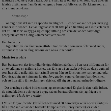
landskap med berg och vatten. Det är svårt att se om det är en fondvägg eller en
faktisk utsikt, men framför står en grupp barn och blickar ut. Det känns som att
alla i rummet väntar.
Soundscape
– För mig finns det inte en specifik hemlighet. Eller det kanske det gör, men jag
känner inte till den. Det är ungefär som att titta på en främling och inte veta vem
det är – att försöka bygga sig en uppfattning om vem det är och samtidigt
acceptera att man aldrig kommer att veta säkert.
Han fortsätter.
– I figurativt måleri lånar man attribut från världen som man delar med andra,
attribut som har en lång historia och olika innebörder.
Music for a while
Han berättar om det förbryllande ögonblicket när han, på en resa till London för
att överlämna en målning hos ett par, får syn på en exakt avbild av den byggnad
som han själv målat från fantasin. Bortsett från att fönstren inte var igenmurade.
Det visade sig att kvinnans far ritat byggnaden som var hennes barndomshem
och att hon själv fått teckningen skickad till sig ett bara par månader tidigare.
– Det är många delar i bilden som jag associerar med England; den kalla luften,
de nätta kläderna och teglet i byggnaden, berättar Simon när jag frågar om
målningen
Music for a while.
I Music for your while, (vars titel delas med ett barockstycke ur operan Oidipus
från 1692 skrivet av den brittiske kompositören Henry Purcell) ser vi den
tidigare nämnda tegelbyggnaden. Fönstren är igenmurade och byggnaden