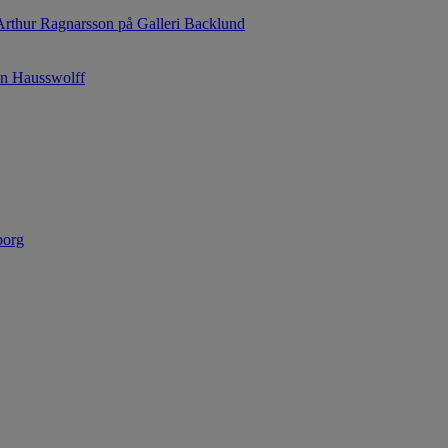
Arthur Ragnarsson på Galleri Backlund
on Hausswolff
borg