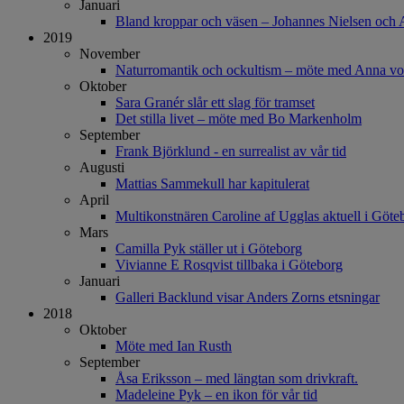
Januari
Bland kroppar och väsen – Johannes Nielsen och 
2019
November
Naturromantik och ockultism – möte med Anna v
Oktober
Sara Granér slår ett slag för tramset
Det stilla livet – möte med Bo Markenholm
September
Frank Björklund - en surrealist av vår tid
Augusti
Mattias Sammekull har kapitulerat
April
Multikonstnären Caroline af Ugglas aktuell i Göte
Mars
Camilla Pyk ställer ut i Göteborg
Vivianne E Rosqvist tillbaka i Göteborg
Januari
Galleri Backlund visar Anders Zorns etsningar
2018
Oktober
Möte med Ian Rusth
September
Åsa Eriksson – med längtan som drivkraft.
Madeleine Pyk – en ikon för vår tid