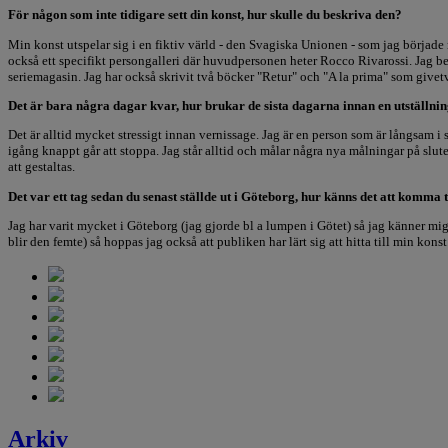
För någon som inte tidigare sett din konst, hur skulle du beskriva den?
Min konst utspelar sig i en fiktiv värld - den Svagiska Unionen - som jag började r
också ett specifikt persongalleri där huvudpersonen heter Rocco Rivarossi. Jag be
seriemagasin. Jag har också skrivit två böcker "Retur" och "A la prima" som givet
Det är bara några dagar kvar, hur brukar de sista dagarna innan en utställning
Det är alltid mycket stressigt innan vernissage. Jag är en person som är långsam 
igång knappt går att stoppa. Jag står alltid och målar några nya målningar på slute
att gestaltas.
Det var ett tag sedan du senast ställde ut i Göteborg, hur känns det att komma 
Jag har varit mycket i Göteborg (jag gjorde bl a lumpen i Götet) så jag känner mig 
blir den femte) så hoppas jag också att publiken har lärt sig att hitta till min konst
Arkiv