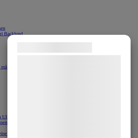
sen
eri Backlund
Samtykke til cookies
Vi og vores samarbejdspartnere bruger
 måleri
teknologier, herunder cookies, til at
indsamle oplysninger om dig til forskellige
formål, herunder: Tilpasning af annoncering,
bedre brugeroplevelse, funktionalitet,
statistik og marketing. Disse oplysninger
kan blive delt med annoncerings- og
n Ulla Ohlson
analysepartnere, som kan kombinere dem
onen
med data, du tidligere har givet dem eller
eine Pyk
de har indsamlet gennem din brug af deres