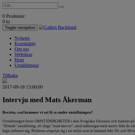
0 Produkter
0
kr
Toggle navigation
Nyheter
Konstnärer
Om oss
Webshop
Hem
Utställningar
Tillbaka
2017-09-18 13:00:00
Intervju med Mats Åkerman
Berätta, vad kommer vi att få se under utställningen?
Utställningen heter OMSTÄNDIGHETER i den Svagiska Unionen och baseras på en be
"filmisk" utställning, ett slags "road-movie", med målningar med motiv från de o
lugn infinner sig. Bilderna utspelar sig i en miljö som är hämtad från 50- och 60-ta