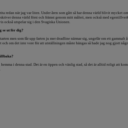
ita redan när jag var liten. Under åren som gått så har denna värld blivit mycket om
skriver denna värld först och främst genom mitt måleri, men också med egentillverka
vis också utspelar sig i den Svagiska Unionen.
 se ut för dig?
i starten men som får upp farten ju mer deadline närmar sig, ungefär om ett gammalt
t och om det inte vore för att utställningen måste hängas så hade jag nog gjort någr
tillbaka?
hemma i denna stad. Det är en öppen och vänlig stad, så det är alltid roligt att komm
.