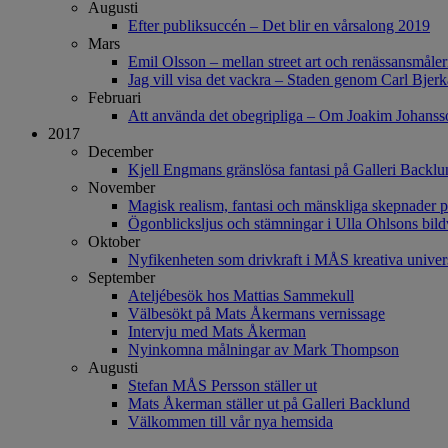
Augusti
Efter publiksuccén – Det blir en vårsalong 2019
Mars
Emil Olsson – mellan street art och renässansmåler
Jag vill visa det vackra – Staden genom Carl Bjer
Februari
Att använda det obegripliga – Om Joakim Johanss
2017
December
Kjell Engmans gränslösa fantasi på Galleri Backlu
November
Magisk realism, fantasi och mänskliga skepnader på
Ögonblicksljus och stämningar i Ulla Ohlsons bild
Oktober
Nyfikenheten som drivkraft i MÅS kreativa unive
September
Ateljébesök hos Mattias Sammekull
Välbesökt på Mats Åkermans vernissage
Intervju med Mats Åkerman
Nyinkomna målningar av Mark Thompson
Augusti
Stefan MÅS Persson ställer ut
Mats Åkerman ställer ut på Galleri Backlund
Välkommen till vår nya hemsida