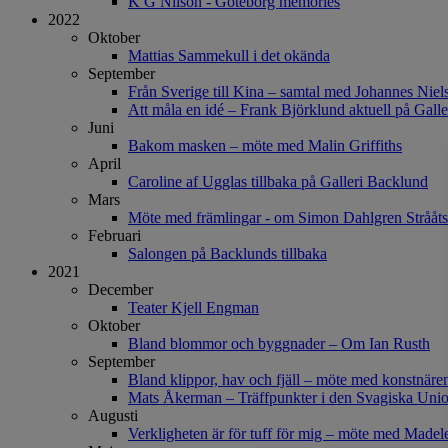
K G Nilson - Göteborg memories
2022
Oktober
Mattias Sammekull i det okända
September
Från Sverige till Kina – samtal med Johannes Niel
Att måla en idé – Frank Björklund aktuell på Gall
Juni
Bakom masken – möte med Malin Griffiths
April
Caroline af Ugglas tillbaka på Galleri Backlund
Mars
Möte med främlingar - om Simon Dahlgren Strååts
Februari
Salongen på Backlunds tillbaka
2021
December
Teater Kjell Engman
Oktober
Bland blommor och byggnader – Om Ian Rusth
September
Bland klippor, hav och fjäll – möte med konstnäre
Mats Åkerman – Träffpunkter i den Svagiska Uni
Augusti
Verkligheten är för tuff för mig – möte med Madel