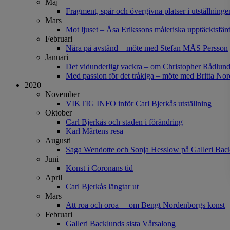
Maj
Fragment, spår och övergivna platser i utställning
Mars
Mot ljuset – Åsa Erikssons måleriska upptäcktsfär
Februari
Nära på avstånd – möte med Stefan MÅS Persson
Januari
Det vidunderligt vackra – om Christopher Rådlun
Med passion för det tråkiga – möte med Britta Nor
2020
November
VIKTIG INFO inför Carl Bjerkås utställning
Oktober
Carl Bjerkås och staden i förändring
Karl Mårtens resa
Augusti
Saga Wendotte och Sonja Hesslow på Galleri Bac
Juni
Konst i Coronans tid
April
Carl Bjerkås längtar ut
Mars
Att roa och oroa – om Bengt Nordenborgs konst
Februari
Galleri Backlunds sista Vårsalong