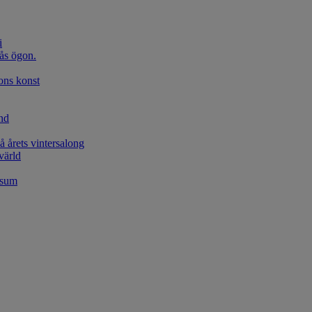
i
kås ögon.
ons konst
nd
 årets vintersalong
värld
rsum