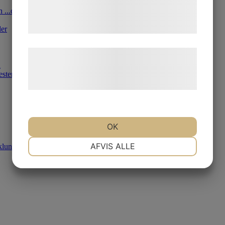
en ...och skuggorna
tjenester. Ved at klikke på 'OK' giver du
samtykke til disse formål.
der
Læs mere om vores brug af cookies og
d
behandling af persondata på vores
esten
hjemmeside.
OK
NØDVENDIGE
PRÆFERENCER
AFVIS ALLE
klund
MARKETING
STATISTIK