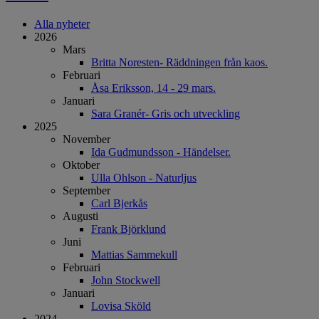
Alla nyheter
2026
Mars
Britta Noresten- Räddningen från kaos.
Februari
Åsa Eriksson, 14 - 29 mars.
Januari
Sara Granér- Gris och utveckling
2025
November
Ida Gudmundsson - Händelser.
Oktober
Ulla Ohlson - Naturljus
September
Carl Bjerkås
Augusti
Frank Björklund
Juni
Mattias Sammekull
Februari
John Stockwell
Januari
Lovisa Sköld
2024