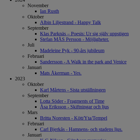
November
Ian Rusth
Oktober
Albin Liljestrand - Happy Talk
September
Klas Parknäs – Poesis: Ur sig själv uppstigen
Stefan MÅS Persson - Möjligheter.
Juli
Madeleine Pyk - 90-års jubileum
Februari
Sandersson - A Walk in the park and Venice
Januari
Mats Åkerman - Yes.
2023
Oktober
Karl Mårtens - Sista utställningen
September
Lotta Söder - Fragments of Time
Åsa Eriksson - Skiftningar och ljus
Mars
Britta Noresten - Kött/Yta/Tempel
Februari
Carl Bjerkås - Hamnens- och stadens ljus.
Januari