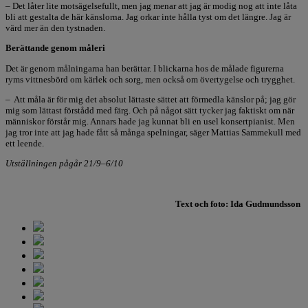
– Det låter lite motsägelsefullt, men jag menar att jag är modig nog att inte låta
bli att gestalta de här känslorna. Jag orkar inte hålla tyst om det längre. Jag är
värd mer än den tystnaden.
Berättande genom måleri
Det är genom målningarna han berättar. I blickarna hos de målade figurerna
ryms vittnesbörd om kärlek och sorg, men också om övertygelse och trygghet.
– Att måla är för mig det absolut lättaste sättet att förmedla känslor på; jag gör
mig som lättast förstådd med färg. Och på något sätt tycker jag faktiskt om när
människor förstår mig. Annars hade jag kunnat bli en usel konsertpianist. Men
jag tror inte att jag hade fått så många spelningar, säger Mattias Sammekull med
ett leende.
Utställningen pågår 21/9–6/10
Text och foto: Ida Gudmundsson