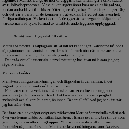
lägenhet i Malmö. Längs de mörka väggarna står målningar i olika stadier
av tillblivelseprocessen. Vissa dukar utgörs ännu bara av en enfärgad yta,
medan andra blivit till skisser. Ytterligare några har fått ett första lager färg
och det går att ana hur de kommer att utvecklas. På golvet står även helt
färdiga målningar. Vecken i det målade tyget är övertygande böljande och
varelsernas hud tycks formad av ansiktets underliggande uppbyggnad.
Beslutsfattaren
. Olja på duk, 50 x 40 cm.
Mattias Sammekulls särpräglade stil är lätt att känna igen. Varelserna målade i
olja påminner om människor, men deras händer och fötter är större, ansiktena
rundare och i deras ögon bor ett slags outgrundlighet.
– Det enda visuellt autentiska uttryckssättet jag har, är att måla som jag gör,
säger Mattias.
Mer intimt måleri
Men även om figurerna känns igen och färgskalan är den samma, är det
någonting som har hänt i måleriet sedan sist.
– Har man sett mina verk innan så kanske man ser en lite mer noggrann
gestaltning av blickar och uttryck. Det kanske är en lite mer utpräglad
melankoli och allvar i bilderna, än innan. Det är iallafall vad jag har känt när
jag har målat dem.
Det finns en air av något evigt och svårbestämt Mattias Sammekulls måleri och
över varelsernas kläder och stämningslägen. Titlarna ger en ingång till det som
gestaltats, men är ofta väldigt öppna. Men ser man verken tillsammans
framträder något mer bestämt. Mattias beskriver målningarna som ska visas i