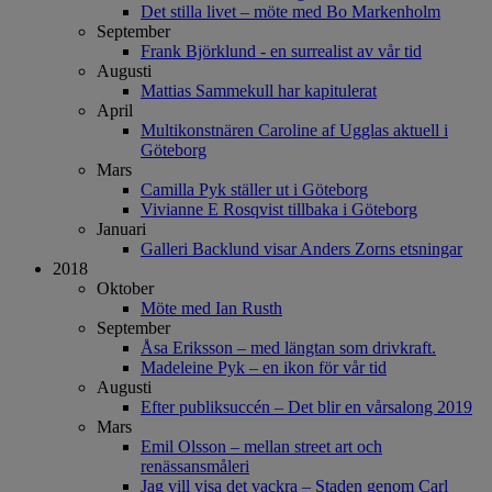
Det stilla livet – möte med Bo Markenholm
September
Frank Björklund - en surrealist av vår tid
Augusti
Mattias Sammekull har kapitulerat
April
Multikonstnären Caroline af Ugglas aktuell i
Göteborg
Mars
Camilla Pyk ställer ut i Göteborg
Vivianne E Rosqvist tillbaka i Göteborg
Januari
Galleri Backlund visar Anders Zorns etsningar
2018
Oktober
Möte med Ian Rusth
September
Åsa Eriksson – med längtan som drivkraft.
Madeleine Pyk – en ikon för vår tid
Augusti
Efter publiksuccén – Det blir en vårsalong 2019
Mars
Emil Olsson – mellan street art och
renässansmåleri
Jag vill visa det vackra – Staden genom Carl