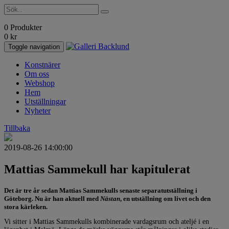
0 Produkter
0
kr
Toggle navigation
Konstnärer
Om oss
Webshop
Hem
Utställningar
Nyheter
Tillbaka
2019-08-26 14:00:00
Mattias Sammekull har kapitulerat
Det är tre år sedan Mattias Sammekulls senaste separatutställning i
Göteborg. Nu är han aktuell med
Nästan
, en utställning om livet och den
stora kärleken.
Vi sitter i Mattias Sammekulls kombinerade vardagsrum och ateljé i en