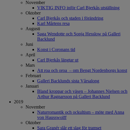
November
VIKTIG INFO inför Carl Bjerkås utställning
Oktober
Carl Bjerkås och staden i förändring
Karl Mårtens resa
Augusti
Saga Wendotte och Sonja Hesslow på Galleri
Backlund
Juni
Konst i Coronans tid
April
Carl Bjerkås längtar ut
Mars
Att roa och oroa – om Bengt Nordenborgs konst
Februari
Galleri Backlunds sista Vårsalong
Januari
Bland kroppar och väsen – Johannes Nielsen och
Arthur Ragnarsson på Galleri Backlund
2019
November
Naturromantik och ockultism – möte med Anna
von Hausswolff
Oktober
Sara Granér slår ett slag för tramset