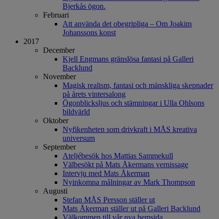
Bjerkås ögon.
Februari
Att använda det obegripliga – Om Joakim
Johanssons konst
2017
December
Kjell Engmans gränslösa fantasi på Galleri
Backlund
November
Magisk realism, fantasi och mänskliga skepnader
på årets vintersalong
Ögonblicksljus och stämningar i Ulla Ohlsons
bildvärld
Oktober
Nyfikenheten som drivkraft i MÅS kreativa
universum
September
Ateljébesök hos Mattias Sammekull
Välbesökt på Mats Åkermans vernissage
Intervju med Mats Åkerman
Nyinkomna målningar av Mark Thompson
Augusti
Stefan MÅS Persson ställer ut
Mats Åkerman ställer ut på Galleri Backlund
Välkommen till vår nya hemsida