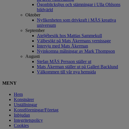
Ögonblicksljus och stämningar i Ulla Ohlsons
bildvärld
Oktober
Nyfikenheten som drivkraft i MÅS kreativa
universum
September
Ateljébesök hos Mattias Sammekull
Välbesökt på Mats Åkermans vernissage
Intervju med Mats Åkerman
Nyinkomna målningar av Mark Thompson
Augusti
Stefan MÅS Persson ställer ut
Mats Åkerman ställer ut på Galleri Backlund
Välkommen till vår nya hemsida
MENY
Hem
Konstnärer
Utställningar
Konstföreningar/Företag
Inbjudan
Integritetspolicy
Cookies