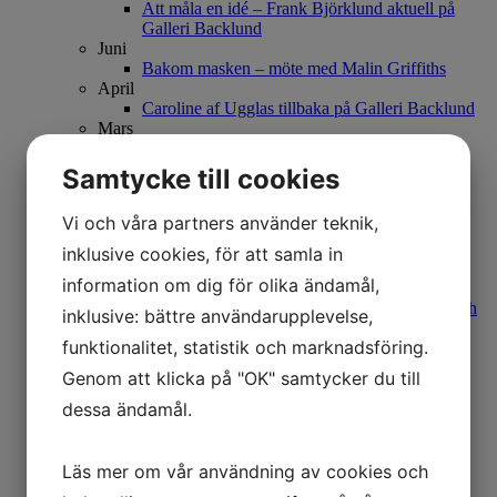
Att måla en idé – Frank Björklund aktuell på
Galleri Backlund
Juni
Bakom masken – möte med Malin Griffiths
April
Caroline af Ugglas tillbaka på Galleri Backlund
Mars
Möte med främlingar - om Simon Dahlgren
Strååts måleri
Samtycke till cookies
Februari
Salongen på Backlunds tillbaka
Vi och våra partners använder teknik,
2021
December
inklusive cookies, för att samla in
Teater Kjell Engman
information om dig för olika ändamål,
Oktober
Bland blommor och byggnader – Om Ian Rusth
inklusive: bättre användarupplevelse,
September
funktionalitet, statistik och marknadsföring.
Bland klippor, hav och fjäll – möte med
konstnären Ulla Ohlson
Genom att klicka på "OK" samtycker du till
Mats Åkerman – Träffpunkter i den Svagiska
Unionen
dessa ändamål.
Augusti
Verkligheten är för tuff för mig – möte med
Madeleine Pyk
Läs mer om vår användning av cookies och
Maj