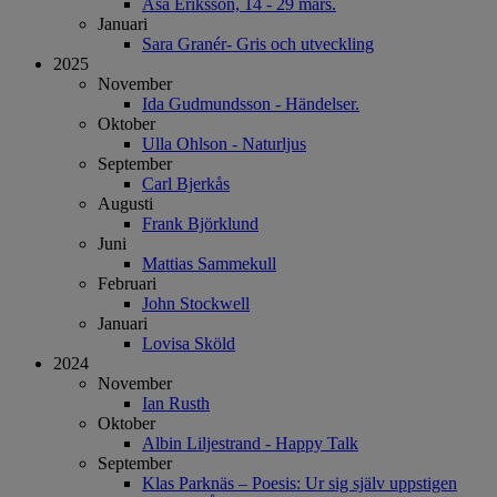
Åsa Eriksson, 14 - 29 mars.
Januari
Sara Granér- Gris och utveckling
2025
November
Ida Gudmundsson - Händelser.
Oktober
Ulla Ohlson - Naturljus
September
Carl Bjerkås
Augusti
Frank Björklund
Juni
Mattias Sammekull
Februari
John Stockwell
Januari
Lovisa Sköld
2024
November
Ian Rusth
Oktober
Albin Liljestrand - Happy Talk
September
Klas Parknäs – Poesis: Ur sig själv uppstigen