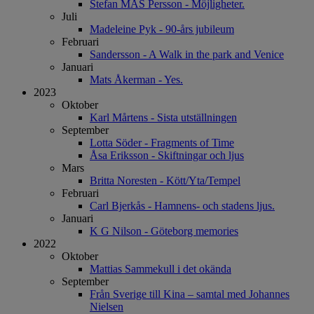
Stefan MÅS Persson - Möjligheter.
Juli
Madeleine Pyk - 90-års jubileum
Februari
Sandersson - A Walk in the park and Venice
Januari
Mats Åkerman - Yes.
2023
Oktober
Karl Mårtens - Sista utställningen
September
Lotta Söder - Fragments of Time
Åsa Eriksson - Skiftningar och ljus
Mars
Britta Noresten - Kött/Yta/Tempel
Februari
Carl Bjerkås - Hamnens- och stadens ljus.
Januari
K G Nilson - Göteborg memories
2022
Oktober
Mattias Sammekull i det okända
September
Från Sverige till Kina – samtal med Johannes
Nielsen