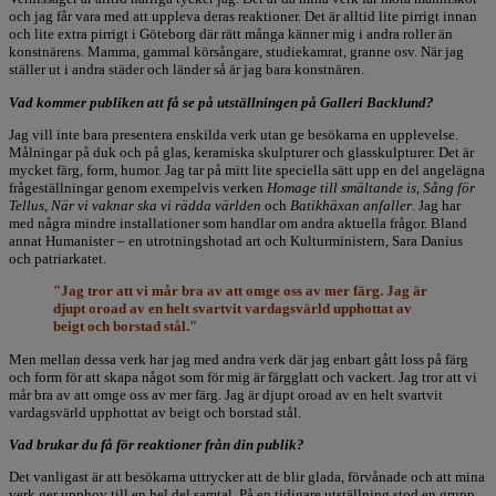
och jag får vara med att uppleva deras reaktioner. Det är alltid lite pirrigt innan
och lite extra pirrigt i Göteborg där rätt många känner mig i andra roller än
konstnärens. Mamma, gammal körsångare, studiekamrat, granne osv. När jag
ställer ut i andra städer och länder så är jag bara konstnären.
Vad kommer publiken att få se på utställningen på Galleri Backlund?
Jag vill inte bara presentera enskilda verk utan ge besökarna en upplevelse.
Målningar på duk och på glas, keramiska skulpturer och glasskulpturer. Det är
mycket färg, form, humor. Jag tar på mitt lite speciella sätt upp en del angelägna
frågeställningar genom exempelvis verken
Homage till smältande is
,
Sång för
Tellus
,
När vi vaknar ska vi rädda världen
och
Batikhäxan anfaller
. Jag har
med några mindre installationer som handlar om andra aktuella frågor. Bland
annat Humanister – en utrotningshotad art och Kulturministern, Sara Danius
och patriarkatet.
"Jag tror att vi mår bra av att omge oss av mer färg. Jag är
djupt oroad av en helt svartvit vardagsvärld upphottat av
beigt och borstad stål."
Men mellan dessa verk har jag med andra verk där jag enbart gått loss på färg
och form för att skapa något som för mig är färgglatt och vackert. Jag tror att vi
mår bra av att omge oss av mer färg. Jag är djupt oroad av en helt svartvit
vardagsvärld upphottat av beigt och borstad stål.
Vad brukar du få för reaktioner från din publik?
Det vanligast är att besökarna uttrycker att de blir glada, förvånade och att mina
verk ger upphov till en hel del samtal. På en tidigare utställning stod en grupp