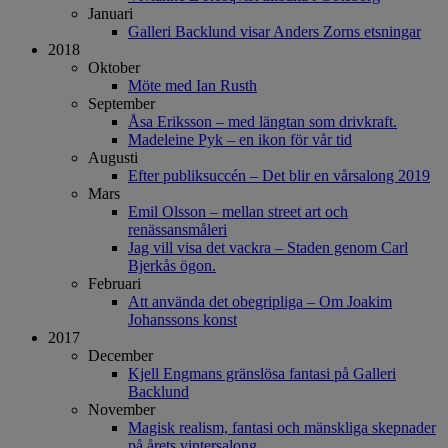
Januari
Galleri Backlund visar Anders Zorns etsningar
2018
Oktober
Möte med Ian Rusth
September
Åsa Eriksson – med längtan som drivkraft.
Madeleine Pyk – en ikon för vår tid
Augusti
Efter publiksuccén – Det blir en vårsalong 2019
Mars
Emil Olsson – mellan street art och
renässansmåleri
Jag vill visa det vackra – Staden genom Carl
Bjerkås ögon.
Februari
Att använda det obegripliga – Om Joakim
Johanssons konst
2017
December
Kjell Engmans gränslösa fantasi på Galleri
Backlund
November
Magisk realism, fantasi och mänskliga skepnader
på årets vintersalong