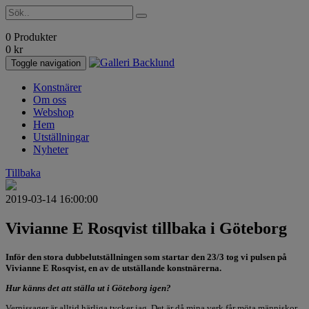
0 Produkter
0
kr
Toggle navigation
Konstnärer
Om oss
Webshop
Hem
Utställningar
Nyheter
Tillbaka
2019-03-14 16:00:00
Vivianne E Rosqvist tillbaka i Göteborg
Inför den stora dubbelutställningen som startar den 23/3 tog vi pulsen på
Vivianne E Rosqvist, en av de utställande konstnärerna.
Hur känns det att ställa ut i Göteborg igen?
Vernissager är alltid härliga tycker jag. Det är då mina verk får möta människor