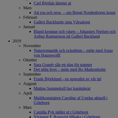
Carl Bjerkås längtar ut
Mars
Att roa och oroa – om Bengt Nordenborgs konst
Februari
Galleri Backlunds sista Vårsalong
Januari
Bland kroppar och väsen – Johannes Nielsen och
Arthur Ragnarsson på Galleri Backlund
2019
November
Naturromantik och ockultism – möte med Anna
von Hausswolff
Oktober
Sara Granér slår ett slag för tramset
Det stilla livet – möte med Bo Markenholm
September
Frank Björklund - en surrealist av vår tid
Augusti
Mattias Sammekull har kapitulerat
April
Multikonstnären Caroline af Ugglas aktuell i
Göteborg
Mars
Camilla Pyk ställer ut i Göteborg
Vivianne E Rosqvist tillbaka i Göteborg