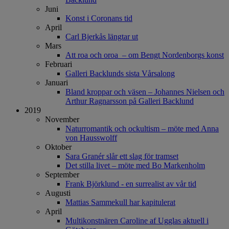
Juni
Konst i Coronans tid
April
Carl Bjerkås längtar ut
Mars
Att roa och oroa – om Bengt Nordenborgs konst
Februari
Galleri Backlunds sista Vårsalong
Januari
Bland kroppar och väsen – Johannes Nielsen och
Arthur Ragnarsson på Galleri Backlund
2019
November
Naturromantik och ockultism – möte med Anna
von Hausswolff
Oktober
Sara Granér slår ett slag för tramset
Det stilla livet – möte med Bo Markenholm
September
Frank Björklund - en surrealist av vår tid
Augusti
Mattias Sammekull har kapitulerat
April
Multikonstnären Caroline af Ugglas aktuell i