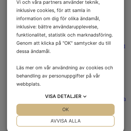
Vi och våra partners använder teknik,
September
Från Sverige till Kina – samtal med Johannes
inklusive cookies, för att samla in
Nielsen
information om dig för olika ändamål,
Att måla en idé – Frank Björklund aktuell på
Galleri Backlund
inklusive: bättre användarupplevelse,
Juni
funktionalitet, statistik och marknadsföring.
Bakom masken – möte med Malin Griffiths
April
Genom att klicka på "OK" samtycker du till
Caroline af Ugglas tillbaka på Galleri Backlund
dessa ändamål.
Mars
Möte med främlingar - om Simon Dahlgren
Strååts måleri
Läs mer om vår användning av cookies och
Februari
Salongen på Backlunds tillbaka
behandling av personuppgifter på vår
2021
December
webbplats.
Teater Kjell Engman
Oktober
VISA
DETALJER
Bland blommor och byggnader – Om Ian Rusth
September
JA
NEJ
OK
JA
NEJ
Bland klippor, hav och fjäll – möte med
konstnären Ulla Ohlson
NÖDVÄNDIG
INSTÄLLNINGAR
Mats Åkerman – Träffpunkter i den Svagiska
AVVISA ALLA
Unionen
JA
NEJ
JA
NEJ
Augusti