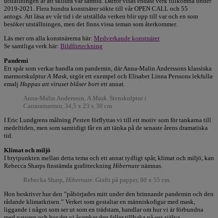
utställningen är att skildra vår samtid. Därför visas endast verk tillkomna under
2019-2021. Flera hundra konstnärer sökte till vår OPEN CALL och 55
antogs. Att läsa av vår tid i de utställda verken blir upp till var och en som
besöker utställningen, men det finns vissa teman som återkommer.
Läs mer om alla konstnärerna här:
Medverkande konstnärer
Se samtliga verk här:
Bildförteckning
Pandemi
Ett spår som verkar handla om pandemin, där Anna-Malin Anderssons klassiska
marmorskulptur
A Mask
, utgör ett exempel och Elisabet Linna Perssons lekfulla
emalj
Hoppas att viruset blåser bort
ett annat.
Anna-Malin Andersson,
A Mask.
Stenskulptur i
Carraramarmor, 34,5 x 23 x 30 cm
I Eric Lundgrens målning
Pesten
förflyttas vi till ett motiv som för tankarna till
medeltiden, men som samtidigt får en att tänka på de senaste årens dramatiska
tid.
Klimat och miljö
I brytpunkten mellan detta tema och ett annat tydligt spår, klimat och miljö, kan
Rebecca Sharps finstämda grafitteckning
Hibernate
nämnas.
Rebecka Sharp,
Hibernate.
Grafit på papper, 80 x 55 cm.
Hon beskriver hur den ”påbörjades mitt under den brinnande pandemin och den
rådande klimatkrisen.” Verket som gestaltar en människofigur med mask,
liggande i något som ser ut som en trädstam, handlar om hur vi är förbundna
med naturen och hur det vi åsamkar den faller tillbaka på oss själva.