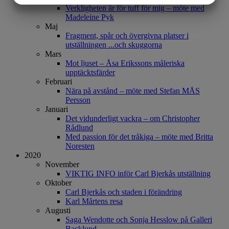
Verkligheten är för tuff för mig – möte med
MARKNADSFÖRING
STATISTIK
Madeleine Pyk
Maj
Fragment, spår och övergivna platser i
utställningen ...och skuggorna
Mars
Mot ljuset – Åsa Erikssons måleriska
upptäcktsfärder
Februari
Nära på avstånd – möte med Stefan MÅS
Persson
Januari
Det vidunderligt vackra – om Christopher
Rådlund
Med passion för det tråkiga – möte med Britta
Noresten
2020
November
VIKTIG INFO inför Carl Bjerkås utställning
Oktober
Carl Bjerkås och staden i förändring
Karl Mårtens resa
Augusti
Saga Wendotte och Sonja Hesslow på Galleri
Backlund