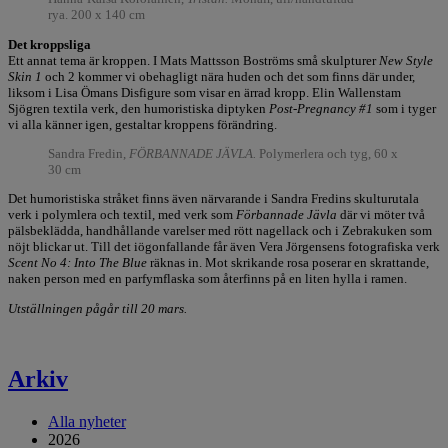
rya. 200 x 140 cm
Det kroppsliga
Ett annat tema är kroppen. I Mats Mattsson Boströms små skulpturer
New Style
Skin 1
och 2 kommer vi obehagligt nära huden och det som finns där under,
liksom i Lisa Ömans Disfigure som visar en ärrad kropp. Elin Wallenstam
Sjögren textila verk, den humoristiska diptyken
Post-Pregnancy #1
som i tyger
vi alla känner igen, gestaltar kroppens förändring.
Sandra Fredin,
FÖRBANNADE JÄVLA.
Polymerlera och tyg, 60 x
30 cm
Det humoristiska stråket finns även närvarande i Sandra Fredins skulturutala
verk i polymlera och textil, med verk som
Förbannade Jävla
där vi möter två
pälsbeklädda, handhållande varelser med rött nagellack och i Zebrakuken som
nöjt blickar ut. Till det iögonfallande får även Vera Jörgensens fotografiska verk
Scent No 4: Into The Blue
räknas in. Mot skrikande rosa poserar en skrattande,
naken person med en parfymflaska som återfinns på en liten hylla i ramen.
Utställningen pågår till 20 mars.
Arkiv
Alla nyheter
2026