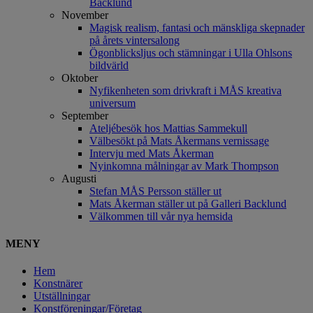
Backlund
November
Magisk realism, fantasi och mänskliga skepnader
på årets vintersalong
Ögonblicksljus och stämningar i Ulla Ohlsons
bildvärld
Oktober
Nyfikenheten som drivkraft i MÅS kreativa
universum
September
Ateljébesök hos Mattias Sammekull
Välbesökt på Mats Åkermans vernissage
Intervju med Mats Åkerman
Nyinkomna målningar av Mark Thompson
Augusti
Stefan MÅS Persson ställer ut
Mats Åkerman ställer ut på Galleri Backlund
Välkommen till vår nya hemsida
MENY
Hem
Konstnärer
Utställningar
Konstföreningar/Företag