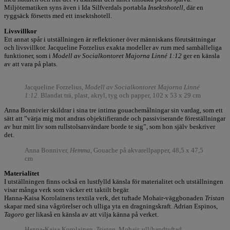
Miljötematiken syns även i Ida Silfverdals portabla
Insektshotell,
där en
ryggsäck försetts med ett insektshotell.
Livsvillkor
Ett annat spår i utställningen är reflektioner över människans förutsättningar
och livsvillkor. Jacqueline Forzelius exakta modeller av rum med samhälleliga
funktioner, som i
Modell av Socialkontoret Majorna Linné 1:12
ger en känsla
av att vara på plats.
Jacqueline Forzelius,
Modell av Socialkontoret Majorna Linné
1:12.
Blandat trä, plast, akryl, tyg och papper, 102 x 53 x 29
cm
Anna Bonnivier skildrar i sina tre intima gouachemålningar sin vardag, som ett
sätt att ”värja mig mot andras objektifierande och passiviserande föreställningar
av hur mitt liv som rullstolsanvändare borde te sig”, som hon själv beskriver
det.
Anna Bonniver,
Hemma,
Gouache på akvarellpapper, 48,5 x 47,5
cm
Materialitet
I utställningen finns också en lustfylld känsla för materialitet och utställningen
visar många verk som väcker ett taktilt begär.
Hanna-Kaisa Korolainens textila verk, det tuftade Mohair-väggbonaden
Tristan
skapar med sina vågrörelser och ulliga yta en dragningskraft. Adrian Espinos,
Tagoro
ger likaså en känsla av att vilja känna på verket.
Hanna-Kaisa Korolainen,
Tristan.
Mohair, ull/handtuftad