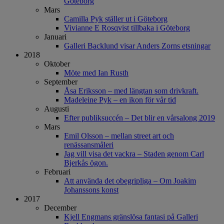
Göteborg
Mars
Camilla Pyk ställer ut i Göteborg
Vivianne E Rosqvist tillbaka i Göteborg
Januari
Galleri Backlund visar Anders Zorns etsningar
2018
Oktober
Möte med Ian Rusth
September
Åsa Eriksson – med längtan som drivkraft.
Madeleine Pyk – en ikon för vår tid
Augusti
Efter publiksuccén – Det blir en vårsalong 2019
Mars
Emil Olsson – mellan street art och
renässansmåleri
Jag vill visa det vackra – Staden genom Carl
Bjerkås ögon.
Februari
Att använda det obegripliga – Om Joakim
Johanssons konst
2017
December
Kjell Engmans gränslösa fantasi på Galleri