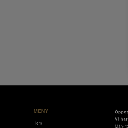
MENY
Öppet
Vi ha
Hem
Mån- to