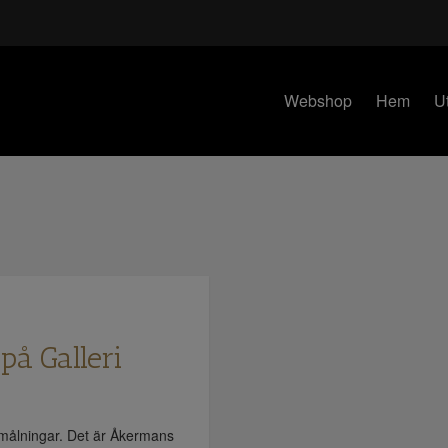
Webshop
Hem
Ut
på Galleri
 målningar. Det är Åkermans