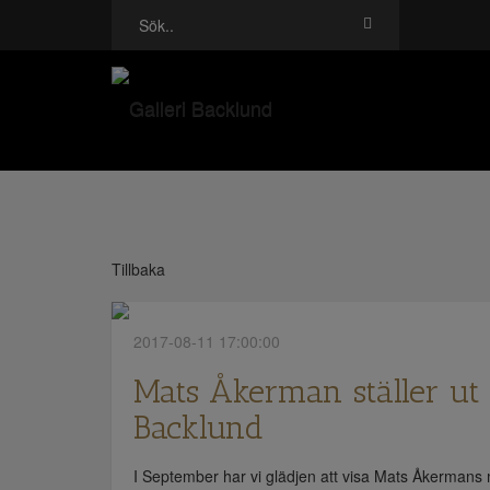
Tillbaka
2017-08-11 17:00:00
Mats Åkerman ställer ut 
Backlund
I September har vi glädjen att visa Mats Åkermans