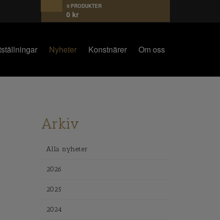
0 PRODUKTER
0
kr
ställningar
Nyheter
Konstnärer
Om oss
Arkiv
Alla nyheter
2026
2025
2024