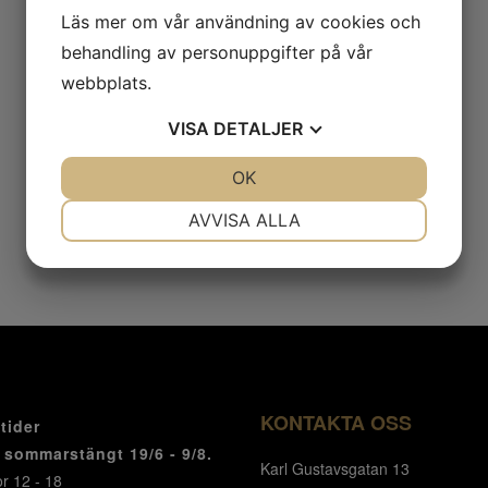
Läs mer om vår användning av cookies och
behandling av personuppgifter på vår
webbplats.
VISA
DETALJER
JA
NEJ
OK
JA
NEJ
NÖDVÄNDIG
INSTÄLLNINGAR
AVVISA ALLA
JA
NEJ
JA
NEJ
MARKNADSFÖRING
STATISTIK
KONTAKTA OSS
tider
r sommarstängt 19/6 - 9/8.
Karl Gustavsgatan 13
r 12 - 18