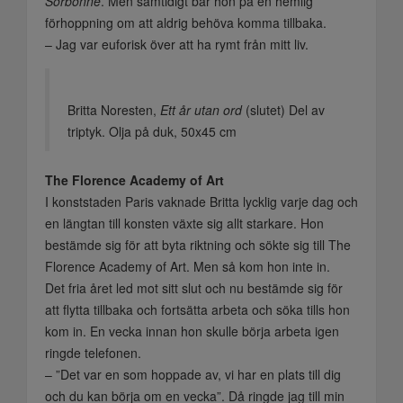
Sorbonne
. Men samtidigt bar hon på en hemlig
förhoppning om att aldrig behöva komma tillbaka.
– Jag var euforisk över att ha rymt från mitt liv.
Britta Noresten,
Ett år utan ord
(slutet) Del av
triptyk. Olja på duk, 50x45 cm
The Florence Academy of Art
I konststaden Paris vaknade Britta lycklig varje dag och
en längtan till konsten växte sig allt starkare. Hon
bestämde sig för att byta riktning och sökte sig till The
Florence Academy of Art. Men så kom hon inte in.
Det fria året led mot sitt slut och nu bestämde sig för
att flytta tillbaka och fortsätta arbeta och söka tills hon
kom in. En vecka innan hon skulle börja arbeta igen
ringde telefonen.
– ”Det var en som hoppade av, vi har en plats till dig
och du kan börja om en vecka”. Då ringde jag till min