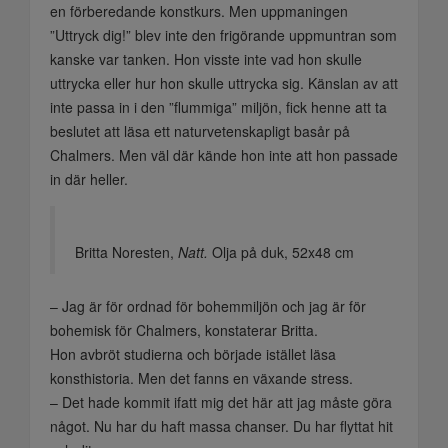
en förberedande konstkurs. Men uppmaningen
”Uttryck dig!” blev inte den frigörande uppmuntran som
kanske var tanken. Hon visste inte vad hon skulle
uttrycka eller hur hon skulle uttrycka sig. Känslan av att
inte passa in i den ”flummiga” miljön, fick henne att ta
beslutet att läsa ett naturvetenskapligt basår på
Chalmers. Men väl där kände hon inte att hon passade
in där heller.
Britta Noresten,
Natt.
Olja på duk, 52x48 cm
– Jag är för ordnad för bohemmiljön och jag är för
bohemisk för Chalmers, konstaterar Britta.
Hon avbröt studierna och började istället läsa
konsthistoria. Men det fanns en växande stress.
– Det hade kommit ifatt mig det här att jag måste göra
något. Nu har du haft massa chanser. Du har flyttat hit