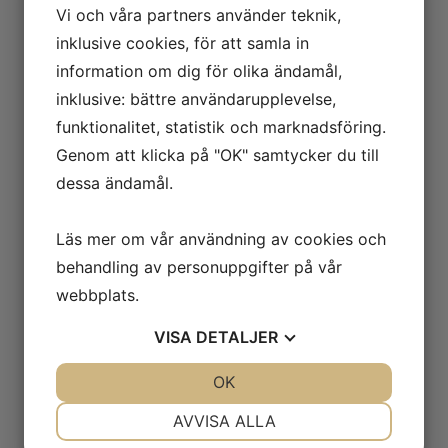
Vi och våra partners använder teknik,
mamma tar upp den här olivlunden. Som tur är, är det
inklusive cookies, för att samla in
ju bara de som vet om den.
information om dig för olika ändamål,
Att val av motiv engagerar och får folk att reagera erfar
inklusive: bättre användarupplevelse,
hon ofta. Som när hon under en period färdigställt två
funktionalitet, statistik och marknadsföring.
målningar hon själv var väldigt nöjd med. En av dem
Genom att klicka på "OK" samtycker du till
var en Trompe l'œil-målning med ett utklipp
föreställande Sarah Connor med ett gevär från
dessa ändamål.
Terminatorfilmerna och den andra ett självporträtt med
Satanic feminist skrivet på t-shirten.
Läs mer om vår användning av cookies och
– Det har hänt att personer frågar: varför målar du
behandling av personuppgifter på vår
sådana här grejer?”
webbplats.
VISA
DETALJER
Britta Noresten,
Satanic feminist
. Olja på
duk, 34 x 30 cm
JA
NEJ
OK
JA
NEJ
NÖDVÄNDIG
INSTÄLLNINGAR
AVVISA ALLA
Men det är just det som kommit att känneteckna