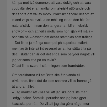
kämpa mot två demoner: att vara duktig och att vara
cool, där det ena handlar om tekniskt utförande och
det andra om val av motiv. Praktiskt handlar det om att
ibland välja att avsluta en målning innan den blir för
naturalistisk – innan den tangerar att bli en teknisk
show off – och att välja motiv som hon själv vill måla –
och titta på – oavsett om dessa stämplas som tråkiga.
– Det finns ju många exempel på superbra måleri,
men jag är inte så intresserad av att fortsätta titta på
det. I slutändan är det det enda som betyder något: vill
jag fortsätta titta på en tavla?
Oftast finns svaret i stämningen som framträder.
Om föräldrarna vill att Britta ska återvända till
olivlunden, finns det de som snarare vill se henne gå
åt andra hållet.
– Jag märker att vissa vill att jag ska göra lite mer
”edgy” saker. Särskilt i perioder när jag bara gjort
klassiska porträtt. De vill att jag ska göra något mer