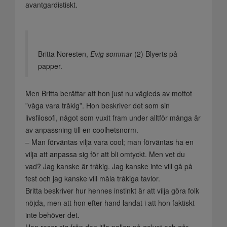
avantgardistiskt.
Britta Noresten,
Evig sommar
(2) Blyerts på
papper.
Men Britta berättar att hon just nu vägleds av mottot
”våga vara tråkig”. Hon beskriver det som sin
livsfilosofi, något som vuxit fram under alltför många år
av anpassning till en coolhetsnorm.
– Man förväntas vilja vara cool; man förväntas ha en
vilja att anpassa sig för att bli omtyckt. Men vet du
vad? Jag kanske är tråkig. Jag kanske inte vill gå på
fest och jag kanske vill måla tråkiga tavlor.
Britta beskriver hur hennes instinkt är att vilja göra folk
nöjda, men att hon efter hand landat i att hon faktiskt
inte behöver det.
Hon reser sig från den lilla pallen på golvet och går