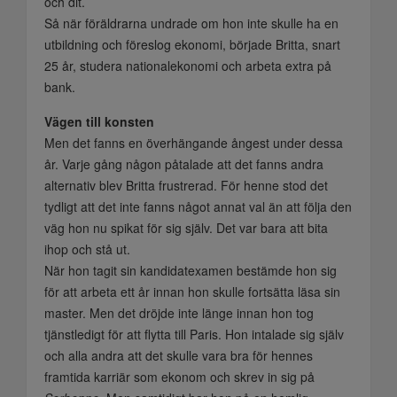
och dit.
Så när föräldrarna undrade om hon inte skulle ha en
utbildning och föreslog ekonomi, började Britta, snart
25 år, studera nationalekonomi och arbeta extra på
bank.
Vägen till konsten
Men det fanns en överhängande ångest under dessa
år. Varje gång någon påtalade att det fanns andra
alternativ blev Britta frustrerad. För henne stod det
tydligt att det inte fanns något annat val än att följa den
väg hon nu spikat för sig själv. Det var bara att bita
ihop och stå ut.
När hon tagit sin kandidatexamen bestämde hon sig
för att arbeta ett år innan hon skulle fortsätta läsa sin
master. Men det dröjde inte länge innan hon tog
tjänstledigt för att flytta till Paris. Hon intalade sig själv
och alla andra att det skulle vara bra för hennes
framtida karriär som ekonom och skrev in sig på