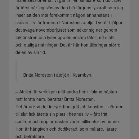
är först när jag slås av den blå färgens lyskraft som jag
inser att den inte förekommit någon annanstans i
skolan – vi är framme i Norestens ateljé. Lysrör hjälper
det svaga novemberljuset som söker sig ner genom
takfönstren och lyser upp en ensam fåtölj, ett staffli
och otaliga målningar. Det är här hon tillbringar större
delen av sin tid.
Britta Noresten i ateljén i Kvarnbyn.
– Ateljén är verkligen mitt andra hem. Ibland nästan
mitt första hem, berättar Britta Noresten.
Det är också det intryck hon gett, att konsten – när den
till slut fick återta sin plats i hennes liv – fått fritt
spelrum och upptar nästan varje millimeter av henne.
Hon är hängiven och dedikerad, som målare, lärare
och betraktare.