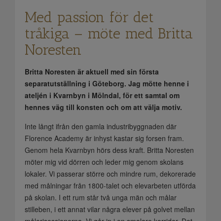
Med passion för det
tråkiga – möte med Britta
Noresten
Britta Noresten är aktuell med sin första
separatutställning i Göteborg. Jag mötte henne i
ateljén i Kvarnbyn i Mölndal, för ett samtal om
hennes väg till konsten och om att välja motiv.
Inte långt ifrån den gamla industribyggnaden där
Florence Academy är inhyst kastar sig forsen fram.
Genom hela Kvarnbyn hörs dess kraft. Britta Noresten
möter mig vid dörren och leder mig genom skolans
lokaler. Vi passerar större och mindre rum, dekorerade
med målningar från 1800-talet och elevarbeten utförda
på skolan. I ett rum står två unga män och målar
stilleben, i ett annat vilar några elever på golvet mellan
målerisessionerna. Vi går in i en smalare korridor. Det