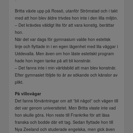
Britta växte upp på Rossö, utanför Strömstad och i takt
med att hon blev äldre trivdes hon inte i den lilla miljön.
– Det krävdes väldigt lite för att vara konstig, berättar
hon.
När det var dags för gymnasium valde hon estetisk
linje och flyttade in i en egen lägenhet med lila väggar i
Uddevalla. Men även om hon läste estetiskt program
hade hon ingen tanke på att bli konstnär.
– Det fanns inte i min världsbild att man blev konstnär.
Efter gymnasiet följde tio år av sökande och känslor av
plikt.
På villovägar
Det fanns förväntningar om att ”bli något” och vägen till
det var genom universitetet. Men Britta visste inte vad
hon skulle göra. Hon reste till Frankrike för att läsa
franska och bodde där ett tag. Sedan flyttade hon till
Nya Zeeland och studerade engelska, men gick även