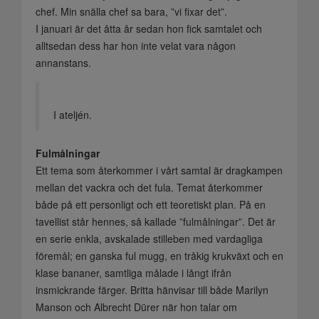
chef. Min snälla chef sa bara, ”vi fixar det”.
I januari är det åtta år sedan hon fick samtalet och
alltsedan dess har hon inte velat vara någon
annanstans.
I ateljén.
Fulmålningar
Ett tema som återkommer i vårt samtal är dragkampen
mellan det vackra och det fula. Temat återkommer
både på ett personligt och ett teoretiskt plan. På en
tavellist står hennes, så kallade ”fulmålningar”. Det är
en serie enkla, avskalade stilleben med vardagliga
föremål; en ganska ful mugg, en tråkig krukväxt och en
klase bananer, samtliga målade i långt ifrån
insmickrande färger. Britta hänvisar till både Marilyn
Manson och Albrecht Dürer när hon talar om