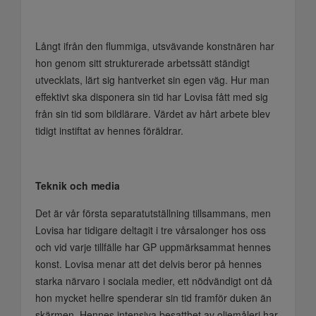
Långt ifrån den flummiga, utsvävande konstnären har
hon genom sitt strukturerade arbetssätt ständigt
utvecklats, lärt sig hantverket sin egen väg. Hur man
effektivt ska disponera sin tid har Lovisa fått med sig
från sin tid som bildlärare. Värdet av hårt arbete blev
tidigt instiftat av hennes föräldrar.
Teknik och media
Det är vår första separatutställning tillsammans, men
Lovisa har tidigare deltagit i tre vårsalonger hos oss
och vid varje tillfälle har GP uppmärksammat hennes
konst. Lovisa menar att det delvis beror på hennes
starka närvaro i sociala medier, ett nödvändigt ont då
hon mycket hellre spenderar sin tid framför duken än
skärmen. Hennes intensiva besatthet av oljemåleri har