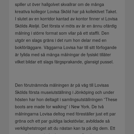
spiller ut över hallgolvet skvallrar om de många
kreativa kollegor Lovisa Sköld har på kollektivet Taket.
I slutet av en korridor kantad av kontor finner vi Lovisa
Skölds Ateljé. Det första vi möts av är en ännu ofärdig
målning i större format som vilar på ett staffli. Den
utgör en slags gräns i det rum hon delar med en
bokförläggare. Väggarna Lovisa har till sitt förfogande
är fyllda med så många målningar de fysiskt tillåter
vilket bildar ett slags färgsprakande, glansigt pussel.
Den förutnämnda målningen är på väg till Lovisas
Skölds första museiutställning i Jönköping och under
hösten har hon deltagit i samlingsutställningen ”These
boots are made for walking” i New York. De två
målningarna Lovisa deltog med föreställer just ett par
gröna och ett par guldiga lackstövlar, avbildade så
verklighetstroget att du nästan kan ta på dig dem. Ett