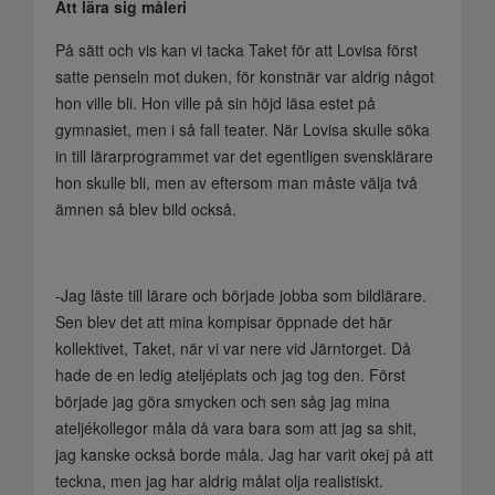
Att lära sig måleri
På sätt och vis kan vi tacka Taket för att Lovisa först
satte penseln mot duken, för konstnär var aldrig något
hon ville bli. Hon ville på sin höjd läsa estet på
gymnasiet, men i så fall teater. När Lovisa skulle söka
in till lärarprogrammet var det egentligen svensklärare
hon skulle bli, men av eftersom man måste välja två
ämnen så blev bild också.
-Jag läste till lärare och började jobba som bildlärare.
Sen blev det att mina kompisar öppnade det här
kollektivet, Taket, när vi var nere vid Järntorget. Då
hade de en ledig ateljéplats och jag tog den. Först
började jag göra smycken och sen såg jag mina
ateljékollegor måla då vara bara som att jag sa shit,
jag kanske också borde måla. Jag har varit okej på att
teckna, men jag har aldrig målat olja realistiskt.