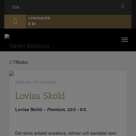
0 PRODUKTER
0
kr
Toggl
navig
Tillbaka
2025-01-16 15:00:00
Lovisa Sköld
Lovisa Sköld –
Premium
, 22/2 - 9/3.
Det stora antalet sneakers, stövlar och sandaler som