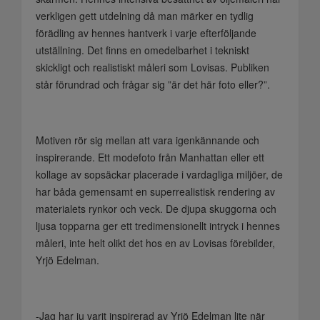
verkligen gett utdelning då man märker en tydlig
förädling av hennes hantverk i varje efterföljande
utställning. Det finns en omedelbarhet i tekniskt
skickligt och realistiskt måleri som Lovisas. Publiken
står förundrad och frågar sig ”är det här foto eller?”.
Motiven rör sig mellan att vara igenkännande och
inspirerande. Ett modefoto från Manhattan eller ett
kollage av sopsäckar placerade i vardagliga miljöer, de
har båda gemensamt en superrealistisk rendering av
materialets rynkor och veck. De djupa skuggorna och
ljusa topparna ger ett tredimensionellt intryck i hennes
måleri, inte helt olikt det hos en av Lovisas förebilder,
Yrjö Edelman.
-Jag har ju varit inspirerad av Yrjö Edelman lite när