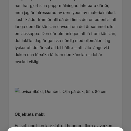
han har gjort sina papp-målningar. Inte bara därför,
men jag är intresserad av den typen av materialmåleri.
Just i kläder framför allt då det finns det en potential att
fånga den där känslan oavsett om det är sammet eller
en lackkappa. Den där utmaningen att få fram känslan,
det taktila. Jag är ganska nördig med oljemåleri, jag
tycker att det är kul att bli bättre – att sitta länge vid
duken och försöka få fram den känslan – det är
mycket viktigt.
Objektets makt
En kettlebell; en lackkjol, ett hopprep, flera av verken